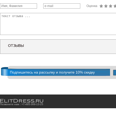
Оценка
ОТЗЫВЫ
Подпишитесь на рассылку и получите 10% скидку
Позвоните нам : +7
-4
9
5
-3
6
9
-1
3
-2
5