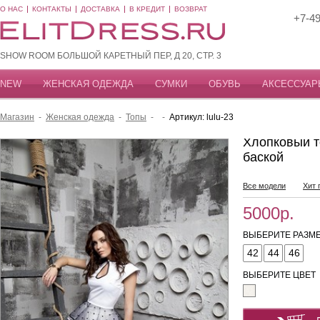
О НАС
КОНТАКТЫ
ДОСТАВКА
В КРЕДИТ
ВОЗВРАТ
+7-49
SHOW ROOM БОЛЬШОЙ КАРЕТНЫЙ ПЕР, Д 20, СТР. 3
NEW
ЖЕНСКАЯ ОДЕЖДА
СУМКИ
ОБУВЬ
АКСЕССУАР
Магазин
-
Женская одежда
-
Топы
-
-
Артикул: lulu-23
Хлопковый т
баской
Все модели
Хит 
5000р.
ВЫБЕРИТЕ РАЗМЕ
42
44
46
ВЫБЕРИТЕ ЦВЕТ