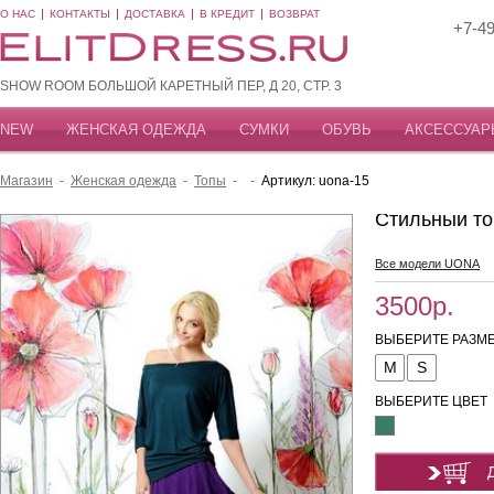
О НАС
КОНТАКТЫ
ДОСТАВКА
В КРЕДИТ
ВОЗВРАТ
+7-49
SHOW ROOM БОЛЬШОЙ КАРЕТНЫЙ ПЕР, Д 20, СТР. 3
NEW
ЖЕНСКАЯ ОДЕЖДА
СУМКИ
ОБУВЬ
АКСЕССУАР
Магазин
-
Женская одежда
-
Топы
-
-
Артикул: uona-15
Стильный то
Все модели UONA
3500р.
ВЫБЕРИТЕ РАЗМЕ
M
S
ВЫБЕРИТЕ ЦВЕТ