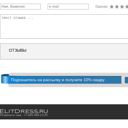
Оценка
ОТЗЫВЫ
Подпишитесь на рассылку и получите 10% скидку
Позвоните нам : +7
-4
9
5
-3
6
9
-1
3
-2
5