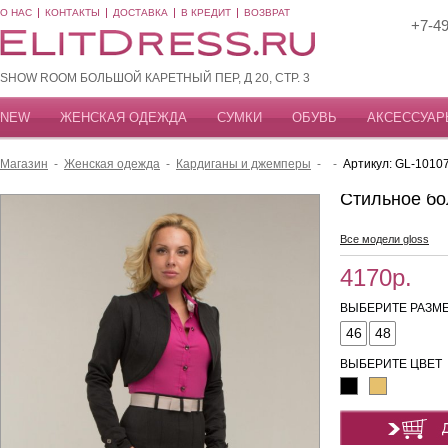
О НАС
КОНТАКТЫ
ДОСТАВКА
В КРЕДИТ
ВОЗВРАТ
+7-49
SHOW ROOM БОЛЬШОЙ КАРЕТНЫЙ ПЕР, Д 20, СТР. 3
NEW
ЖЕНСКАЯ ОДЕЖДА
СУМКИ
ОБУВЬ
АКСЕССУАР
Магазин
-
Женская одежда
-
Кардиганы и джемперы
-
-
Артикул: GL-1010
Стильное бо
Все модели gloss
4170р.
ВЫБЕРИТЕ РАЗМЕ
46
48
ВЫБЕРИТЕ ЦВЕТ