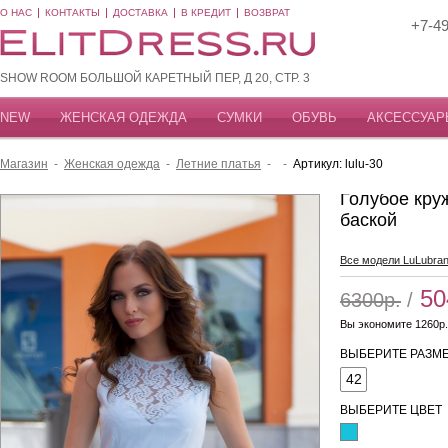
О НАС
КОНТАКТЫ
ДОСТАВКА
В КРЕДИТ
ВОЗВРАТ
+7-49
SHOW ROOM БОЛЬШОЙ КАРЕТНЫЙ ПЕР, Д 20, СТР. 3
NEW
ЖЕНСКАЯ ОДЕЖДА
СУМКИ
ОБУВЬ
АКСЕССУАР
Магазин
-
Женская одежда
-
Летние платья
-
-
Артикул: lulu-30
Голубое кру
баской
Все модели LuLubra
50
6300р.
/
Вы экономите 1260р.
ВЫБЕРИТЕ РАЗМЕ
42
ВЫБЕРИТЕ ЦВЕТ