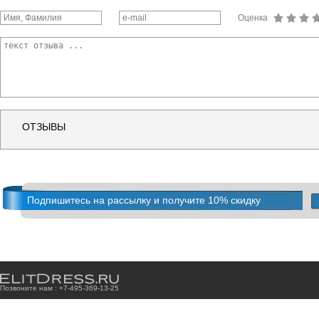
Оценка
ОТЗЫВЫ
Подпишитесь на рассылку и получите 10% скидку
Позвоните нам : +7
-4
9
5
-3
6
9
-1
3
-2
5