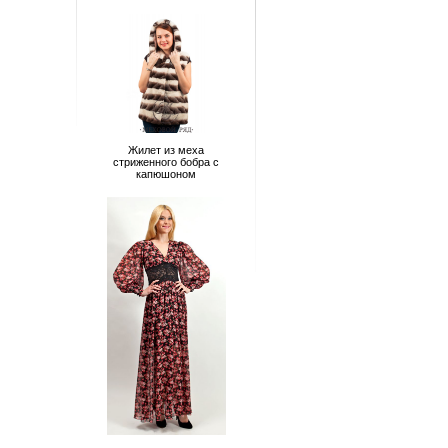
Жилет из меха
стриженного бобра с
капюшоном