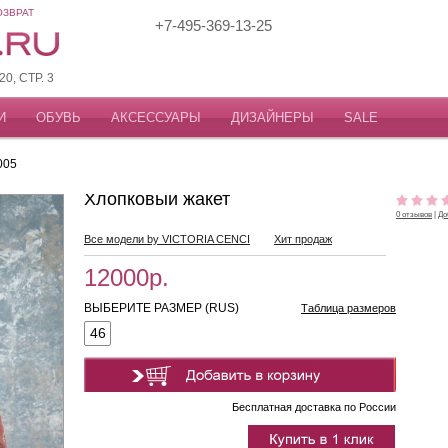
ОЗВРАТ
+7-495-369-13-25
, СТР. 3
И
ОБУВЬ
АКСЕССУАРЫ
ДИЗАЙНЕРЫ
SALE
005
Хлопковый жакет
0 отзывов
|
До
Все модели by VICTORIA CENCI
Хит продаж
12000р.
ВЫБЕРИТЕ РАЗМЕР (RUS)
Таблица размеров
46
Бесплатная доставка по России