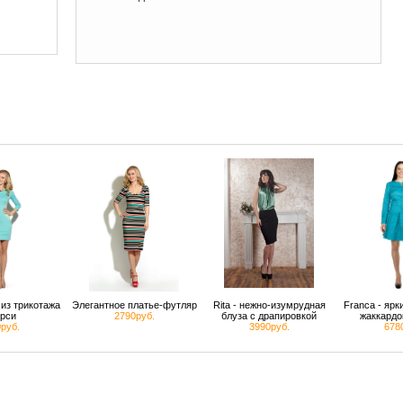
из трикотажа
Элегантное платье-футляр
Rita - нежно-изумрудная
Franca - яр
рси
2790руб.
блуза с драпировкой
жаккардо
руб.
3990руб.
678