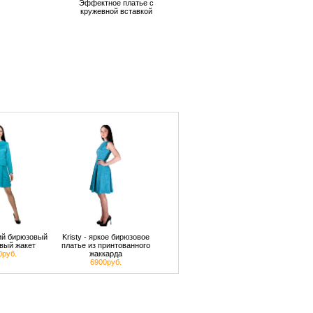
Эффектное платье с
кружевной вставкой
кий бирюзовый
Kristy - яркое бирюзовое
вый жакет
платье из принтованного
0руб.
жаккарда
6900руб.