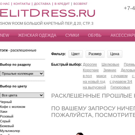
О НАС
КОНТАКТЫ
ДОСТАВКА
В КРЕДИТ
ВОЗВРАТ
+7-4
SHOW ROOM БОЛЬШОЙ КАРЕТНЫЙ ПЕР, Д 20, СТР. 3
NEW
ЖЕНСКАЯ ОДЕЖДА
СУМКИ
ОБУВЬ
АКСЕССУАР
тэги
- расклешенные
Фильтр:
Цвет
Размер
Цена
Быстрый выбор:
Дорогие
Шелковые
Прям
Выбор по разделу
Короткие
Зимние
Деловы
в пол
макси
с рукавом
с
на новый год
с рукавом 3/4
Выбор по цвету
на выпускной
Гипюровые
РАСКЛЕШЕННЫЕ ПРОШЛЫЕ 
Черный
Кофе с молоком
ПО ВАШЕМУ ЗАПРОСУ НИЧЕГ
Хаки
ПОЖАЛУЙСТА, ПОСМОТРИТ
Розовый
Серый
Бежевый
Мультиколор