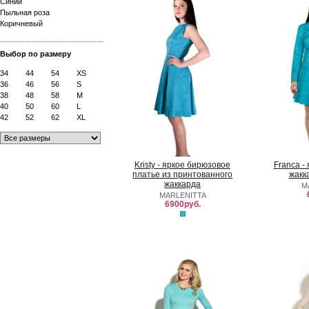
Синий
Пыльная роза
Коричневый
Выбор по размеру
34
44
54
XS
36
46
56
S
38
48
58
M
40
50
60
L
42
52
62
XL
Kristy - яркое бирюзовое
Franca -
платье из принтованного
жакк
жаккарда
M
MARLENITTA
6900руб.