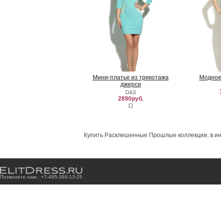
Мини-платье из трикотажа
Модное
джерси
D&S
2890руб.
Купить Расклешенные Прошлые коллекции, в ин
Позвоните нам : +7
-4
9
5
-3
6
9
-1
3
-2
5