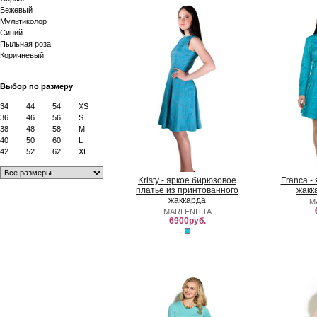
Бежевый
Мультиколор
Синий
Пыльная роза
Коричневый
Выбор по размеру
34
44
54
XS
36
46
56
S
38
48
58
M
40
50
60
L
42
52
62
XL
Kristy - яркое бирюзовое
Franca -
платье из принтованного
жакк
жаккарда
M
MARLENITTA
6900руб.