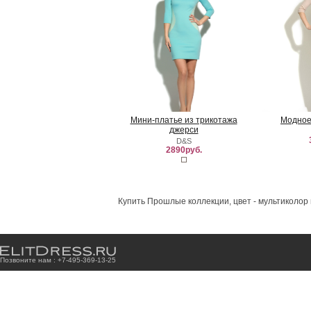
Мини-платье из трикотажа
Модное
джерси
D&S
2890руб.
Купить Прошлые коллекции, цвет - мультиколор 
Позвоните нам : +7
-4
9
5
-3
6
9
-1
3
-2
5