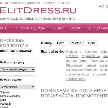
О НАС
КОНТАКТЫ
ДОСТАВКА
В КРЕДИТ
ВОЗВРАТ
+7-4
SHOW ROOM БОЛЬШОЙ КАРЕТНЫЙ ПЕР, Д 20, СТР. 3
NEW
ЖЕНСКАЯ ОДЕЖДА
СУМКИ
ОБУВЬ
АКСЕССУАР
ПРОШЛЫЕ
Фильтр:
Цвет
Размер
Цена
КОЛЛЕКЦИИ
ЦВЕТ - МУЛЬТИКОЛОР
Быстрый выбор:
Недорогие
Короткие
кар
Цветное
с рукавом 3/4
на
футляр
миди
Трикотажны
Выбор по разделу
Шерстяные
Теплые
рукав
с завышенной талией
солн
с пышной юбкой
в горошек
С капюшоном
Выбор по цвету
ПО ВАШЕМУ ЗАПРОСУ НИЧЕГ
Черный
ПОЖАЛУЙСТА, ПОСМОТРИТ
Кофе с молоком
Хаки
Розовый
Серый