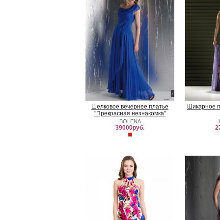
Шелковое вечернее платье
Шикарное п
"Прекрасная незнакомка"
BOLENA
39000руб.
2