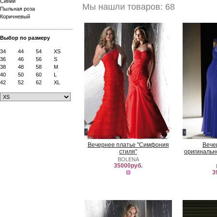
Синий
Мы нашли товаров: 68
Пыльная роза
Коричневый
Выбор по размеру
34
44
54
XS
36
46
56
S
38
48
58
M
40
50
60
L
42
52
62
XL
Вечернее платье "Симфония
Вече
стиля"
оригинальн
BOLENA
35000руб.
3