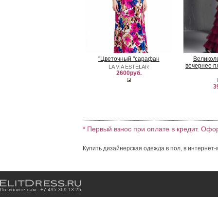
"Цветочный "сарафан
Великол
вечернее п
LA VIA ESTELAR
2600руб.
3
* Первый взнос при оплате в кредит. Офо
Купить дизайнерская одежда в пол, в интернет-
Позвоните нам : +7
-4
9
5
-3
6
9
-1
3
-2
5