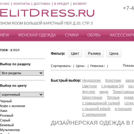
О НАС
КОНТАКТЫ
ДОСТАВКА
В КРЕДИТ
ВОЗВРАТ
+7-4
SHOW ROOM БОЛЬШОЙ КАРЕТНЫЙ ПЕР, Д 20, СТР. 3
NEW
ЖЕНСКАЯ ОДЕЖДА
СУМКИ
ОБУВЬ
АКСЕССУАР
тэги
- в пол
Фильтр:
Цвет
Размер
Цена
Выбор по разделу
↓
↓
Показы
Сортировать: |
Цена
|
Новизна
|
Быстрый выбор:
Недорогие
Короткие
кар
Выбор по цвету
Цветное
с рукавом 3/4
на
футляр
миди
Трикотажны
Шерстяные
Теплые
рукав
Черный
с завышенной талией
солн
Кофе с молоком
с пышной юбкой
в горошек
Хаки
С капюшоном
Розовый
Серый
ДИЗАЙНЕРСКАЯ ОДЕЖДА В 
Бежевый
Мультиколор