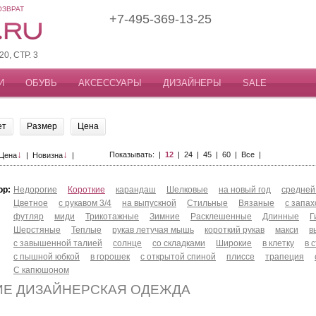
ОЗВРАТ
+7-495-369-13-25
, СТР. 3
И
ОБУВЬ
АКСЕССУАРЫ
ДИЗАЙНЕРЫ
SALE
ет
Размер
Цена
↓
↓
Показывать: |
12
|
24
|
45
|
60
|
Все
|
Цена
|
Новизна
|
ор:
Недорогие
Короткие
карандаш
Шелковые
на новый год
средней
Цветное
с рукавом 3/4
на выпускной
Стильные
Вязаные
с запа
футляр
миди
Трикотажные
Зимние
Расклешенные
Длинные
Г
Шерстяные
Теплые
рукав летучая мышь
короткий рукав
макси
в
с завышенной талией
солнце
со складками
Широкие
в клетку
в 
с пышной юбкой
в горошек
с открытой спиной
плиссе
трапеция
С капюшоном
ИЕ ДИЗАЙНЕРСКАЯ ОДЕЖДА