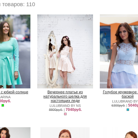
товаров: 110
 с юбкой-солнце
Вечернее платье из
Голубое кружевное 
натурального шелка для
баской
KARINA
настоящих леди
00руб.
LULUBRAND BY
5040р
6300руб.
|
LULUBRAND BY NS
7040руб.
8800руб.
|