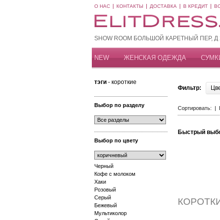
О НАС
КОНТАКТЫ
ДОСТАВКА
В КРЕДИТ
В
SHOW ROOM БОЛЬШОЙ КАРЕТНЫЙ ПЕР, Д 20
NEW
ЖЕНСКАЯ ОДЕЖДА
СУМК
тэги
- короткие
Фильтр:
Цв
Выбор по разделу
Сортировать: |
Быстрый выб
Выбор по цвету
Черный
Кофе с молоком
Хаки
Розовый
Серый
КОРОТК
Бежевый
Мультиколор