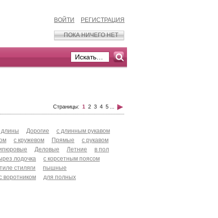
ВОЙТИ
РЕГИСТРАЦИЯ
ПОКА НИЧЕГО НЕТ
Страницы:
1
2
3
4
5
...
 длины
Дорогие
с длинным рукавом
хом
с кружевом
Прямые
с рукавом
ипюровые
Деловые
Летние
в пол
ырез лодочка
с корсетным поясом
стиле стиляги
пышные
с воротником
для полных