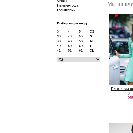
Синий
Мы нашли 
Пыльная роза
Коричневый
Выбор по размеру
34
44
54
XS
36
46
56
S
38
48
58
M
40
50
60
L
42
52
62
XL
Платье мини
A.
59