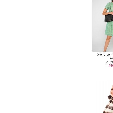
Женственн
п
LOVE
45