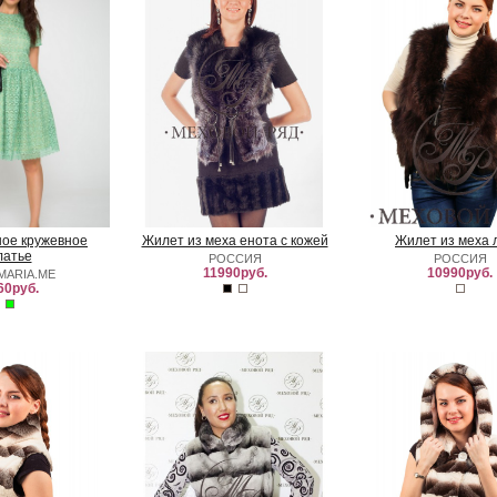
ое кружевное
Жилет из меха енота с кожей
Жилет из меха 
латье
РОССИЯ
РОССИЯ
11990руб.
10990руб.
MARIA.ME
60руб.