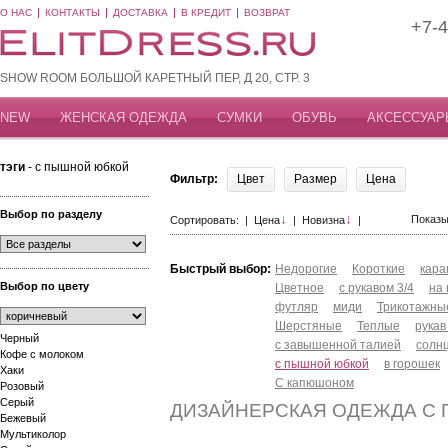
О НАС
КОНТАКТЫ
ДОСТАВКА
В КРЕДИТ
ВОЗВРАТ
+7-4
SHOW ROOM БОЛЬШОЙ КАРЕТНЫЙ ПЕР, Д 20, СТР. 3
NEW
ЖЕНСКАЯ ОДЕЖДА
СУМКИ
ОБУВЬ
АКСЕССУАР
тэги
- с пышной юбкой
Фильтр:
Цвет
Размер
Цена
Выбор по разделу
↓
↓
Показы
Сортировать: |
Цена
|
Новизна
|
Быстрый выбор:
Недорогие
Короткие
кар
Выбор по цвету
Цветное
с рукавом 3/4
на
футляр
миди
Трикотажны
Шерстяные
Теплые
рукав
Черный
с завышенной талией
солн
Кофе с молоком
с пышной юбкой
в горошек
Хаки
С капюшоном
Розовый
Серый
ДИЗАЙНЕРСКАЯ ОДЕЖДА С
Бежевый
Мультиколор