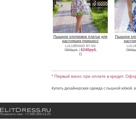
Пышное хлопковое платье для
Пышное хло
настоящих принцесс
настоя
LULUBRAND BY NS
LULU
6240руб.
7800руб.
|
7800р
* Первый взнос при оплате в кредит. Офо
Купить дизайнерская одежда с пышной юбкой, в
Позвоните нам : +7
-4
9
5
-3
6
9
-1
3
-2
5