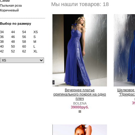
Синий
Мы нашли товаров: 18
Пыльная роза
Коричневый
Выбор по размеру
34
44
54
XS
36
46
56
S
38
48
58
M
40
50
60
L
42
52
62
XL
Вечернее платье
Шелковое 
оригинального покроя на одно
"Прекрас
плеч
3
BOLENA
39000руб.