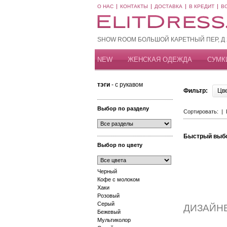
О НАС
КОНТАКТЫ
ДОСТАВКА
В КРЕДИТ
В
SHOW ROOM БОЛЬШОЙ КАРЕТНЫЙ ПЕР, Д 20
NEW
ЖЕНСКАЯ ОДЕЖДА
СУМК
тэги
- с рукавом
Фильтр:
Цв
Выбор по разделу
Сортировать: |
Быстрый выб
Выбор по цвету
Черный
Кофе с молоком
Хаки
Розовый
Серый
ДИЗАЙН
Бежевый
Мультиколор