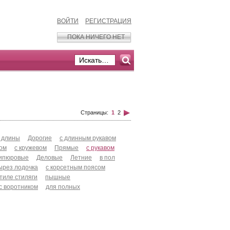
ВОЙТИ
РЕГИСТРАЦИЯ
ПОКА НИЧЕГО НЕТ
Страницы:
1
2
 длины
Дорогие
с длинным рукавом
хом
с кружевом
Прямые
с рукавом
ипюровые
Деловые
Летние
в пол
ырез лодочка
с корсетным поясом
стиле стиляги
пышные
с воротником
для полных