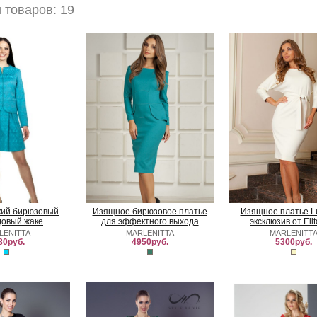
товаров: 19
ркий бирюзовый
Изящное бирюзовое платье
Изящное платье Lu
довый жаке
для эффектного выхода
эксклюзив от Eli
LENITTA
MARLENITTA
MARLENITT
80руб.
4950руб.
5300руб.