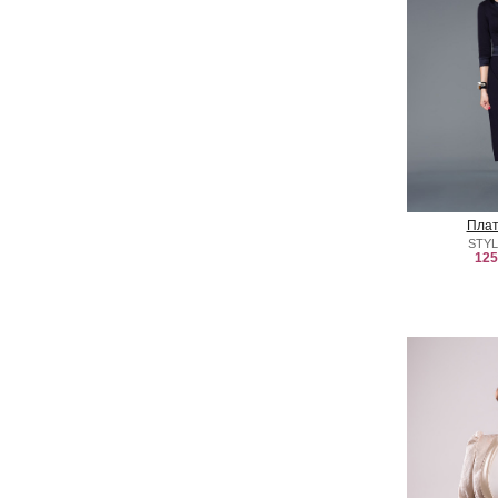
Плат
STYL
125