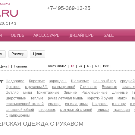
ОЗВРАТ
+7-495-369-13-25
, СТР. 3
И
ОБУВЬ
АКСЕССУАРЫ
ДИЗАЙНЕРЫ
SALE
ет
Размер
Цена
↓
↓
Показывать: |
12
|
24
|
45
|
60
|
Все
|
Цена
|
Новизна
|
ор:
Недорогие
Короткие
карандаш
Шелковые
на новый год
средней
Цветное
с рукавом 3/4
на выпускной
Стильные
Вязаные
с запа
футляр
миди
Трикотажные
Зимние
Расклешенные
Длинные
Г
Шерстяные
Теплые
рукав летучая мышь
короткий рукав
макси
в
с завышенной талией
солнце
со складками
Широкие
в клетку
в 
с пышной юбкой
в горошек
с открытой спиной
плиссе
трапеция
С капюшоном
ЕРСКАЯ ОДЕЖДА С РУКАВОМ