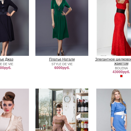
ье Джаз
Платье Натали
Элегантное шелковое
жакетом
E DE VIE
STYLE DE VIE
00руб.
6000руб.
BOLENA
43000руб.