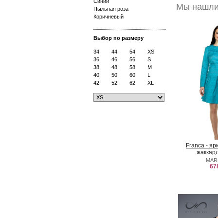
Синий
Мы нашли 
Пыльная роза
Коричневый
Выбор по размеру
34
44
54
XS
36
46
56
S
38
48
58
M
40
50
60
L
42
52
62
XL
Franca - я
жаккар
MAR
67