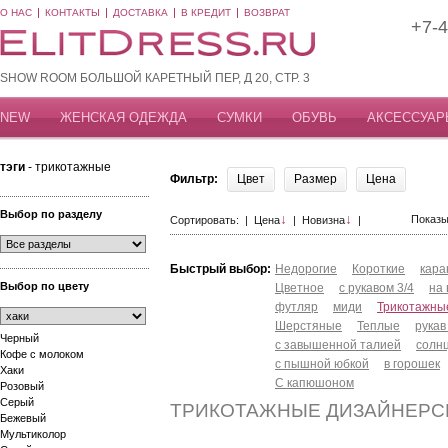
О НАС
КОНТАКТЫ
ДОСТАВКА
В КРЕДИТ
ВОЗВРАТ
+7-4
SHOW ROOM БОЛЬШОЙ КАРЕТНЫЙ ПЕР, Д 20, СТР. 3
NEW
ЖЕНСКАЯ ОДЕЖДА
СУМКИ
ОБУВЬ
АКСЕССУАР
тэги
- трикотажные
Фильтр:
Цвет
Размер
Цена
Выбор по разделу
↓
↓
Показы
Сортировать: |
Цена
|
Новизна
|
Быстрый выбор:
Недорогие
Короткие
кар
Выбор по цвету
Цветное
с рукавом 3/4
на
футляр
миди
Трикотажны
Шерстяные
Теплые
рукав
Черный
с завышенной талией
солн
Кофе с молоком
с пышной юбкой
в горошек
Хаки
С капюшоном
Розовый
Серый
ТРИКОТАЖНЫЕ ДИЗАЙНЕРС
Бежевый
Мультиколор