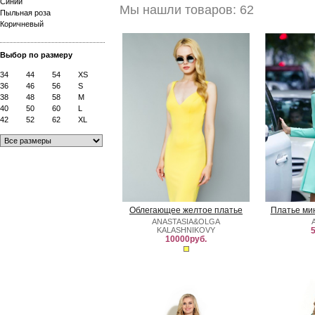
Синий
Мы нашли товаров: 62
Пыльная роза
Коричневый
Выбор по размеру
34
44
54
XS
36
46
56
S
38
48
58
M
40
50
60
L
42
52
62
XL
Облегающее желтое платье
Платье ми
ANASTASIA&OLGA
KALASHNIKOVY
5
10000руб.