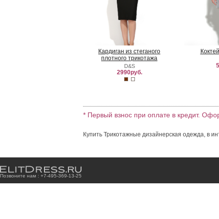
Кардиган из стеганого
Кокте
плотного трикотажа
5
D&S
2990руб.
* Первый взнос при оплате в кредит. Офо
Купить Трикотажные дизайнерская одежда, в ин
Позвоните нам : +7
-4
9
5
-3
6
9
-1
3
-2
5