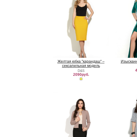
Желтая юбка "карандаш" –
Изысканн
сексапильная модель
4
D&S
2090руб.