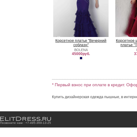
Корсетное платье "Вечерний
Корсетное 
соблазн"
платье "
BOLENA
45000руб.
3
* Первый взнос при оплате в кредит. Офо
Купить дизайнерская одежда пышные, в интерне
Позвоните нам : +7
-4
9
5
-3
6
9
-1
3
-2
5