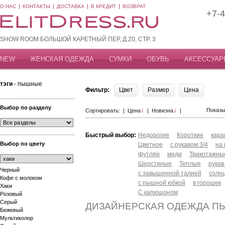
О НАС
КОНТАКТЫ
ДОСТАВКА
В КРЕДИТ
ВОЗВРАТ
+7-4
SHOW ROOM БОЛЬШОЙ КАРЕТНЫЙ ПЕР, Д 20, СТР. 3
NEW
ЖЕНСКАЯ ОДЕЖДА
СУМКИ
ОБУВЬ
АКСЕССУАР
тэги
- пышные
Фильтр:
Цвет
Размер
Цена
Выбор по разделу
↓
↓
Показы
Сортировать: |
Цена
|
Новизна
|
Быстрый выбор:
Недорогие
Короткие
кар
Выбор по цвету
Цветное
с рукавом 3/4
на
футляр
миди
Трикотажны
Шерстяные
Теплые
рукав
Черный
с завышенной талией
солн
Кофе с молоком
с пышной юбкой
в горошек
Хаки
С капюшоном
Розовый
Серый
ДИЗАЙНЕРСКАЯ ОДЕЖДА П
Бежевый
Мультиколор