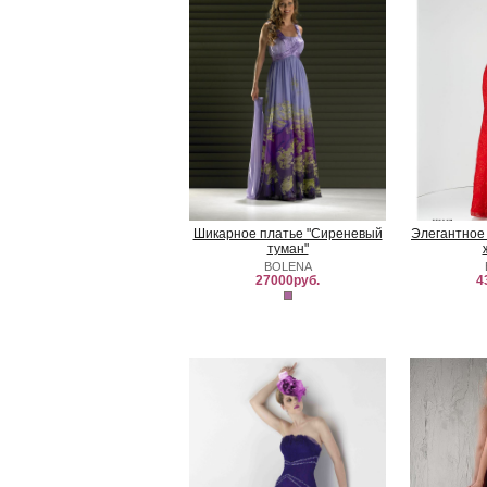
Шикарное платье "Сиреневый
Элегантное
туман"
BOLENA
27000руб.
4