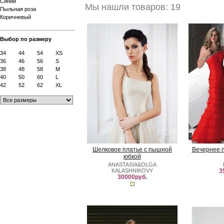
Синий
Мы нашли товаров: 19
Пыльная роза
Коричневый
Выбор по размеру
34
44
54
XS
36
46
56
S
38
48
58
M
40
50
60
L
42
52
62
XL
Шелковое платье с пышной
Вечернее 
юбкой
ANASTASIA&OLGA
KALASHNIKOVY
3
30000руб.