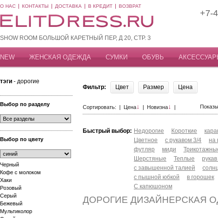
О НАС
КОНТАКТЫ
ДОСТАВКА
В КРЕДИТ
ВОЗВРАТ
+7-4
SHOW ROOM БОЛЬШОЙ КАРЕТНЫЙ ПЕР, Д 20, СТР. 3
NEW
ЖЕНСКАЯ ОДЕЖДА
СУМКИ
ОБУВЬ
АКСЕССУАР
тэги
- дорогие
Фильтр:
Цвет
Размер
Цена
Выбор по разделу
↓
↓
Показы
Сортировать: |
Цена
|
Новизна
|
Быстрый выбор:
Недорогие
Короткие
кар
Выбор по цвету
Цветное
с рукавом 3/4
на
футляр
миди
Трикотажны
Шерстяные
Теплые
рукав
Черный
с завышенной талией
солн
Кофе с молоком
с пышной юбкой
в горошек
Хаки
С капюшоном
Розовый
Серый
ДОРОГИЕ ДИЗАЙНЕРСКАЯ 
Бежевый
Мультиколор