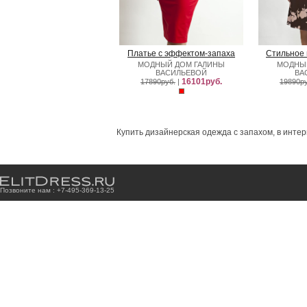
Платье с эффектом-запаха
Стильное 
МОДНЫЙ ДОМ ГАЛИНЫ
МОДНЫ
ВАСИЛЬЕВОЙ
ВА
16101руб.
17890руб.
|
19890ру
Купить дизайнерская одежда с запахом, в интер
Позвоните нам : +7
-4
9
5
-3
6
9
-1
3
-2
5