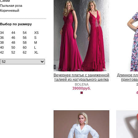
Синий
Пыльная роза
Коричневый
Выбор по размеру
34
44
54
XS
36
46
56
S
38
48
58
M
40
50
60
L
42
52
62
XL
Вечернее платье с заниженной
Длинное пл
талией из натурального шелка
принтова
BOLENA
39000руб.
4