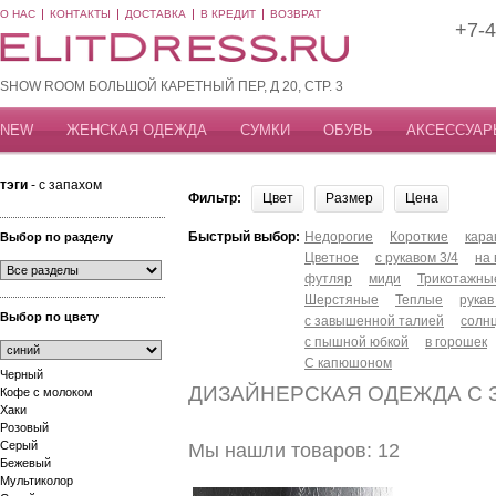
О НАС
КОНТАКТЫ
ДОСТАВКА
В КРЕДИТ
ВОЗВРАТ
+7-4
SHOW ROOM БОЛЬШОЙ КАРЕТНЫЙ ПЕР, Д 20, СТР. 3
NEW
ЖЕНСКАЯ ОДЕЖДА
СУМКИ
ОБУВЬ
АКСЕССУАР
тэги
- с запахом
Фильтр:
Цвет
Размер
Цена
Быстрый выбор:
Недорогие
Короткие
кар
Выбор по разделу
Цветное
с рукавом 3/4
на
футляр
миди
Трикотажны
Шерстяные
Теплые
рукав
Выбор по цвету
с завышенной талией
солн
с пышной юбкой
в горошек
С капюшоном
Черный
ДИЗАЙНЕРСКАЯ ОДЕЖДА С 
Кофе с молоком
Хаки
Розовый
Серый
Мы нашли товаров: 12
Бежевый
Мультиколор