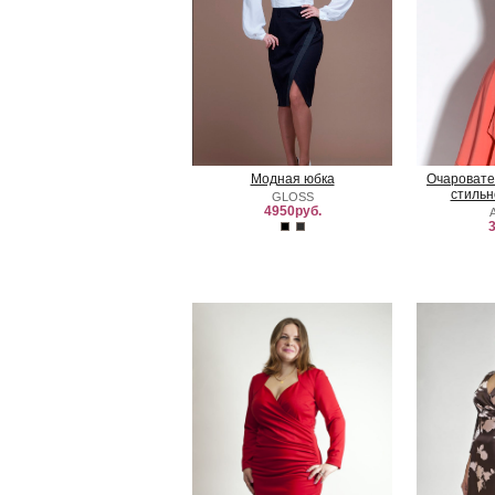
Модная юбка
Очаровате
стильн
GLOSS
4950руб.
3