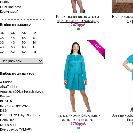
Синий
Пыльная роза
Коричневый
Kristy - изящное платье из
Rita - изыс
принтованного жаккарда
с д
Выбор по размеру
7470руб.
34
44
54
XS
36
46
56
S
38
48
58
M
40
50
60
L
42
52
62
XL
Выбор по дизайнеру
A.Karina
AlisaFashion
Anastasia&Olga Kalashnikovy
Bolena
BONITA
by VICTORIA CENCI
D&S
DEFFINESSE by Olga Deffi
Franca - яркий бирюзовый
Alessia - э
жаккардовый жакет
брю
Dono Dar
6780руб.
Dress Soul
Everyday by TAMARY