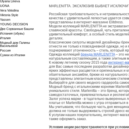
Ulyana Lineva
UONA
MARLENITTA. ЭКСКЛЮЗИВ БЫВАЕТ ИСКЛЮЧ
Vera Volodina
Российская требовательность и нетривиальнос
Viktoria Style
качества с удивительной легкостью удается со
Yassen
представлены в интернет-магазине Elitdress.
YOUNG DECISION
Модели коллекций MARLENITTA не экстравагант
Две Сорванные Башни
славянской красоты. Свободный, чуть притален
Испания (обувь)
удивительный комфорт, а особый стиль моделей
Италия
деталях.
Классические силуэты моделей дизайнеры брен
Модный дом Галины
Васильевой
отнести не только к повседневной одежде, но 
подчеркивают утонченность – стиль, который яр
Россия
Одежда коллекций
бренда MARLENITTA
– это н
Сумки из Италии
натуральным составляющим, а также элитным м
К новому летнему сезону 2015 года
интернет-ма
для Вас самые последние разработки дизайнеро
ярких эффектных расцветок и оригинальных и к
обаятельные ансамбли, брюки из натурального 
представлены элегантным классическим стилем
Выбирайте для своего модного гардероба само
Модный бренд с итальянскими корнями Marlenitt
уникального стиля. Marlenitta – это бренд, ко
самодостаточных, привлекательных и респекта
Залог успеха марки - в тщательно выверенных л
платье от Marlenitta можно с утра отправиться 
Мы учитываем, что большую часть дня женщина
должна не только выдерживать строгий дресс-ко
К услугам наших покупательниц, интернет-магази
также оформить заказ.
Условия акции распространяются при услови