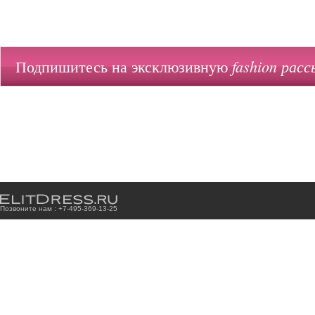
fashion расс
Подпишитесь на эксклюзивную
Позвоните нам : +7
-4
9
5
-3
6
9
-1
3
-2
5