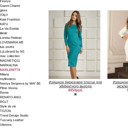
Firenze
Gianni Chiarini
gloss
ITALY
Kate Frankfurt
KATU
La Via Estelar
lilimill
Loretta Pettinari
LOVEMARIA.ME
luis onofre
LuLubrand by NS
mac collection
MAGNETIQ11
MARKALINA
MARLENITTA
Milana
mylikeakss
Изящное бирюзовое платье для
Изящное 
Nastya Sergeeva by MAY BE
эффектного выхода
эксклюз
Plinio Visona
4950руб.
Remix
RENATO ANGI
RGLT
Style de vie
TÜZÜN
Trend Design Studio
Tuscany Leather
Ulanova