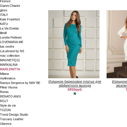
Firenze
Gianni Chiarini
gloss
ITALY
Kate Frankfurt
KATU
La Via Estelar
lilimill
Loretta Pettinari
LOVEMARIA.ME
luis onofre
LuLubrand by NS
mac collection
MAGNETIQ11
MARKALINA
MARLENITTA
Milana
mylikeakss
Изящное бирюзовое платье для
Изящное 
Nastya Sergeeva by MAY BE
эффектного выхода
эксклюз
Plinio Visona
4950руб.
Remix
RENATO ANGI
RGLT
Style de vie
TÜZÜN
Trend Design Studio
Tuscany Leather
Ulanova