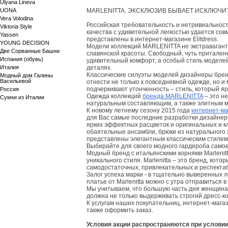
Ulyana Lineva
UONA
MARLENITTA. ЭКСКЛЮЗИВ БЫВАЕТ ИСКЛЮЧ
Vera Volodina
Российская требовательность и нетривиальнос
Viktoria Style
качества с удивительной легкостью удается со
Yassen
представлены в интернет-магазине Elitdress.
YOUNG DECISION
Модели коллекций MARLENITTA не экстравагант
Две Сорванные Башни
славянской красоты. Свободный, чуть притален
Испания (обувь)
удивительный комфорт, а особый стиль моделей
Италия
деталях.
Классические силуэты моделей дизайнеры брен
Модный дом Галины
Васильевой
отнести не только к повседневной одежде, но 
подчеркивают утонченность – стиль, который яр
Россия
Одежда коллекций
бренда MARLENITTA
– это н
Сумки из Италии
натуральным составляющим, а также элитным м
К новому летнему сезону 2015 года
интернет-ма
для Вас самые последние разработки дизайнеро
ярких эффектных расцветок и оригинальных и к
обаятельные ансамбли, брюки из натурального 
представлены элегантным классическим стилем
Выбирайте для своего модного гардероба само
Модный бренд с итальянскими корнями Marlenitt
уникального стиля. Marlenitta – это бренд, ко
самодостаточных, привлекательных и респекта
Залог успеха марки - в тщательно выверенных л
платье от Marlenitta можно с утра отправиться 
Мы учитываем, что большую часть дня женщина
должна не только выдерживать строгий дресс-ко
К услугам наших покупательниц, интернет-магази
также оформить заказ.
Условия акции распространяются при услови