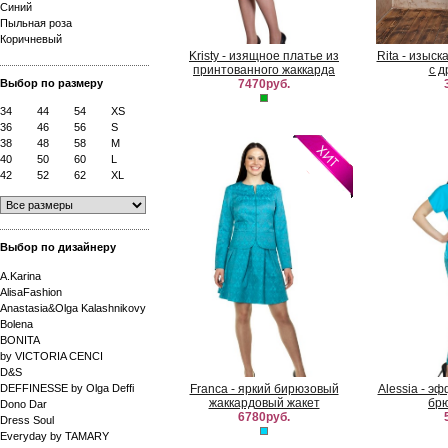
Синий
Пыльная роза
Коричневый
Kristy - изящное платье из
Rita - изыс
принтованного жаккарда
с д
Выбор по размеру
7470руб.
34
44
54
XS
36
46
56
S
38
48
58
M
40
50
60
L
42
52
62
XL
Выбор по дизайнеру
A.Karina
AlisaFashion
Anastasia&Olga Kalashnikovy
Bolena
BONITA
by VICTORIA CENCI
D&S
DEFFINESSE by Olga Deffi
Franca - яркий бирюзовый
Alessia - э
жаккардовый жакет
брю
Dono Dar
6780руб.
Dress Soul
Everyday by TAMARY