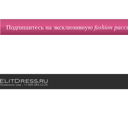
fashion расс
Подпишитесь на эксклюзивную
Позвоните нам : +7
-4
9
5
-3
6
9
-1
3
-2
5