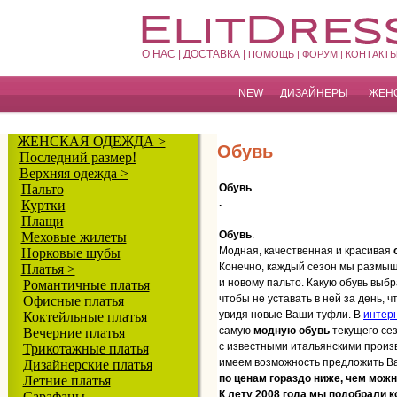
О НАС |
ДОСТАВКА |
ПОМОЩЬ |
ФОРУМ |
КОНТАКТЫ
NEW
ДИЗАЙНЕРЫ
ЖЕН
ЖЕНСКАЯ ОДЕЖДА >
Обувь
Последний размер!
Верхняя одежда >
Пальто
Обувь
.
Куртки
Плащи
Обувь
.
Меховые жилеты
Модная, качественная и красивая
Норковые шубы
Конечно, каждый сезон мы размышл
Платья >
и новому пальто. Какую обувь выбр
Романтичные платья
чтобы не уставать в ней за день, ч
Офисные платья
увидя новые Ваши туфли. В
интерн
Коктейльные платья
самую
модную обувь
текущего се
Вечерние платья
с известными итальянскими произ
Трикотажные платья
имеем возможность предложить 
Дизайнерские платья
по ценам гораздо ниже, чем можн
Летние платья
К лету 2008 года мы подобрали
Сарафаны