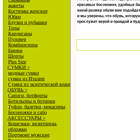
красивых босоножек, удобных бал
жакеты
какой размер обуви вам подойдет
Костюмы женские
и мы уверены, что обувь, котору
Юбки
прослужит верой и правдой и бу
Блузки и рубашки
Топы
Кардиганы
Пуловер
Комбинезоны
Брюки
Шорты
Plus Size
СУМКИ >
модные сумки
сумки из Италии
Сумки из экзотической кожи
ОБУВЬ >
Сапоги, ботфорты
Ботильоны и ботинки
Туфли, балетки, мокасины
Босоножки и сабо
АКСЕССУАРЫ >
Кошельки, визитницы,
обложки
Портмоне мужские