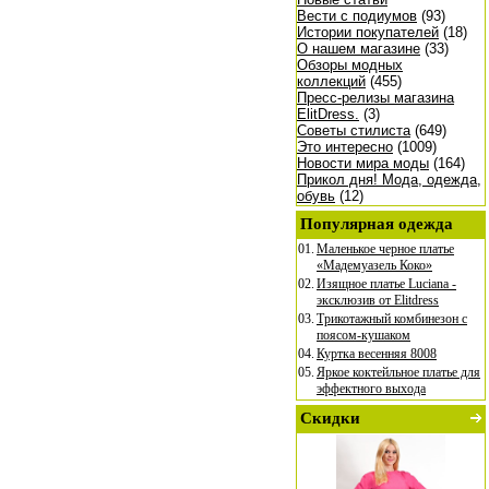
Вести с подиумов
(93)
Истории покупателей
(18)
О нашем магазине
(33)
Обзоры модных
коллекций
(455)
Пресс-релизы магазина
ElitDress.
(3)
Советы стилиста
(649)
Это интересно
(1009)
Новости мира моды
(164)
Прикол дня! Мода, одежда,
обувь
(12)
Популярная одежда
01.
Маленькое черное платье
«Мадемуазель Коко»
02.
Изящное платье Luciana -
эксклюзив от Elitdress
03.
Трикотажный комбинезон с
поясом-кушаком
04.
Куртка весенняя 8008
05.
Яркое коктейльное платье для
эффектного выхода
Скидки