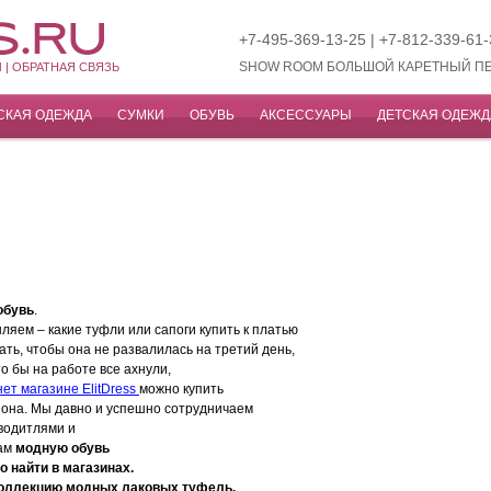
+7-495-369-13-25 | +7-812-339-6
SHOW ROOM БОЛЬШОЙ КАРЕТНЫЙ ПЕР, 
 |
ОБРАТНАЯ СВЯЗЬ
СКАЯ ОДЕЖДА
СУМКИ
ОБУВЬ
АКСЕССУАРЫ
ДЕТСКАЯ ОДЕЖ
обувь
.
яем – какие туфли или сапоги купить к платью
ать, чтобы она не развалилась на третий день,
то бы на работе все ахнули,
ет магазине ElitDress
можно купить
зона. Мы давно и успешно сотрудничаем
водитлями и
Вам
модную обувь
о найти в магазинах.
 коллекцию модных лаковых туфель,