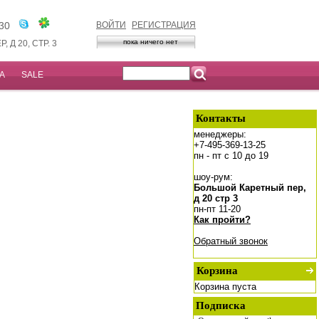
1-30
ВОЙТИ
РЕГИСТРАЦИЯ
пока ничего нет
Д 20, СТР. 3
ДА
SALE
Контакты
менеджеры:
+7-495-369-13-25
пн - пт с 10 до 19
шоу-рум:
Большой Каретный пер,
д 20 стр 3
пн-пт 11-20
Как пройти?
Обратный звонок
Корзина
Корзина пуста
Подписка