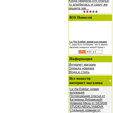
Когда увидела это платье,
то влюбилась и сразу же
решила зак ..
RSS Новости
La Via Estelar: новая коллекция
С радостью сообщаем, что в нашем
магазине появился новый бренд с
удивительным названием La Via Estel
Потрясающие платья от Катерины
Дубовицкой!
Информация
Представляем Вашему вниманию
женственную и нежную коллекцию
Катерины Дубовицкой для
Интернет магазин
романтических и
Одежда новинки
Мода и стиль
Новинка! Меха от DESIGN
STUDIO ABSALYAMOVA
Фирма DESIGN STUDIO
Все новости
ABSALYAMOVA российский
интернет магазина
производитель меховой продукции
премиум класса с 1996г.
La Via Estelar: новая
коллекция
Потрясающие платья от
Катерины Дубовицкой!
Новинка! Меха от DESIGN
STUDIO ABSALYAMOVA
Стильные новинки от