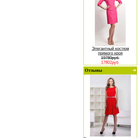
Элегантный костюм
прямого кроя
19780руб.
17802руб.
Отзывы