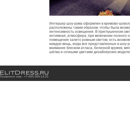
Интерьер шоу-рума оформлен в кремово-шокола
расположены таким образом, чтобы была возмо
интенсивность освещения. В приглушенном свет
интимная, атмосфера; при включении полного 
помещения залито ровным светом, есть возмож
каждую вещь, когда все представленные в шоу-
внимание блеском атласа, белизной кружев, мя
шёлка и сочными цветами дизайнерских моделе
Позвоните нам : +7
-4
9
5
-3
6
9
-1
3
-2
5