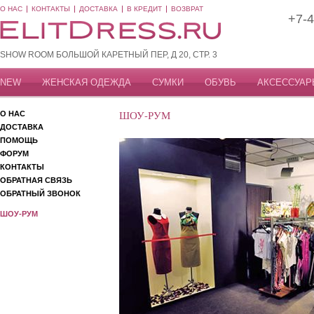
О НАС
КОНТАКТЫ
ДОСТАВКА
В КРЕДИТ
ВОЗВРАТ
+7-4
SHOW ROOM БОЛЬШОЙ КАРЕТНЫЙ ПЕР, Д 20, СТР. 3
NEW
ЖЕНСКАЯ ОДЕЖДА
СУМКИ
ОБУВЬ
АКСЕССУАР
ШОУ-РУМ
О НАС
ДОСТАВКА
ПОМОЩЬ
ФОРУМ
КОНТАКТЫ
ОБРАТНАЯ СВЯЗЬ
ОБРАТНЫЙ ЗВОНОК
ШОУ-РУМ