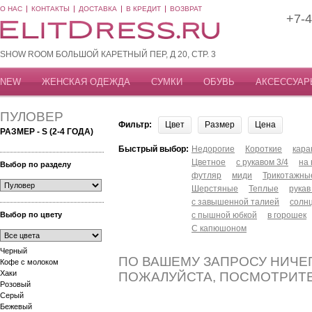
О НАС
КОНТАКТЫ
ДОСТАВКА
В КРЕДИТ
ВОЗВРАТ
+7-4
SHOW ROOM БОЛЬШОЙ КАРЕТНЫЙ ПЕР, Д 20, СТР. 3
NEW
ЖЕНСКАЯ ОДЕЖДА
СУМКИ
ОБУВЬ
АКСЕССУАР
ПУЛОВЕР
Фильтр:
Цвет
Размер
Цена
РАЗМЕР - S (2-4 ГОДА)
Быстрый выбор:
Недорогие
Короткие
кар
Цветное
с рукавом 3/4
на
Выбор по разделу
футляр
миди
Трикотажны
Шерстяные
Теплые
рукав
с завышенной талией
солн
Выбор по цвету
с пышной юбкой
в горошек
С капюшоном
Черный
ПО ВАШЕМУ ЗАПРОСУ НИЧЕГ
Кофе с молоком
Хаки
ПОЖАЛУЙСТА, ПОСМОТРИТ
Розовый
Серый
Бежевый