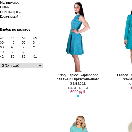
Мультиколор
Синий
Пыльная роза
Коричневый
Выбор по размеру
34
44
54
XS
36
46
56
S
38
48
58
M
40
50
60
L
42
52
62
XL
Kristy - яркое бирюзовое
Franca -
платье из принтованного
жакк
жаккарда
M
MARLENITTA
6900руб.