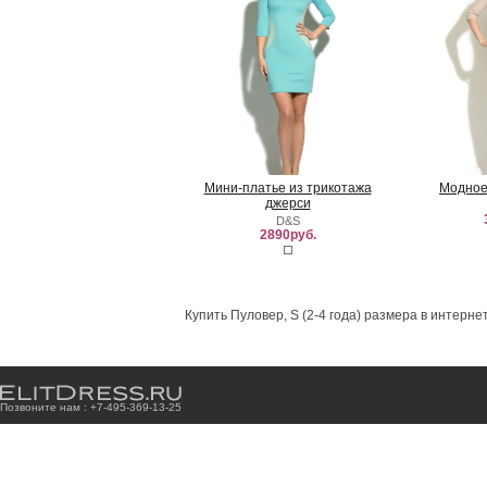
Мини-платье из трикотажа
Модное
джерси
D&S
2890руб.
Купить Пуловер, S (2-4 года) размера в интерне
Позвоните нам : +7
-4
9
5
-3
6
9
-1
3
-2
5