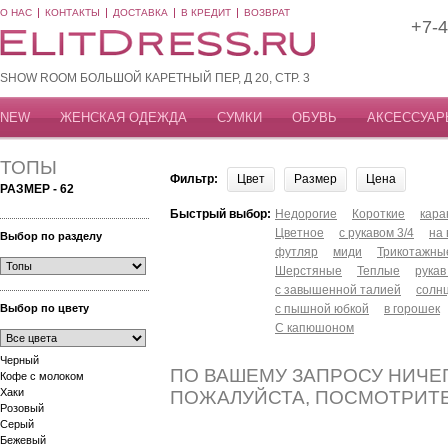
О НАС
КОНТАКТЫ
ДОСТАВКА
В КРЕДИТ
ВОЗВРАТ
+7-4
SHOW ROOM БОЛЬШОЙ КАРЕТНЫЙ ПЕР, Д 20, СТР. 3
NEW
ЖЕНСКАЯ ОДЕЖДА
СУМКИ
ОБУВЬ
АКСЕССУАР
ТОПЫ
Фильтр:
Цвет
Размер
Цена
РАЗМЕР - 62
Быстрый выбор:
Недорогие
Короткие
кар
Цветное
с рукавом 3/4
на
Выбор по разделу
футляр
миди
Трикотажны
Шерстяные
Теплые
рукав
с завышенной талией
солн
Выбор по цвету
с пышной юбкой
в горошек
С капюшоном
Черный
ПО ВАШЕМУ ЗАПРОСУ НИЧЕГ
Кофе с молоком
Хаки
ПОЖАЛУЙСТА, ПОСМОТРИТ
Розовый
Серый
Бежевый