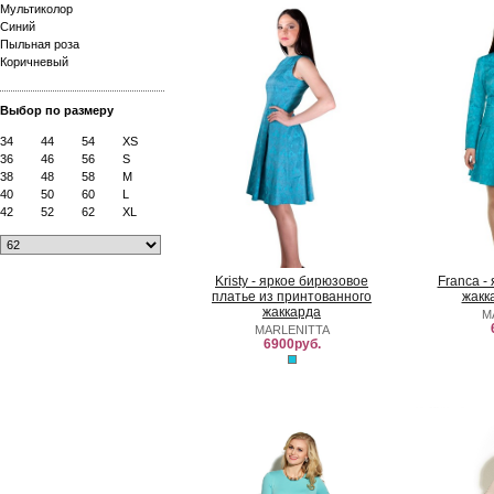
Мультиколор
Синий
Пыльная роза
Коричневый
Выбор по размеру
34
44
54
XS
36
46
56
S
38
48
58
M
40
50
60
L
42
52
62
XL
Kristy - яркое бирюзовое
Franca -
платье из принтованного
жакк
жаккарда
M
MARLENITTA
6900руб.