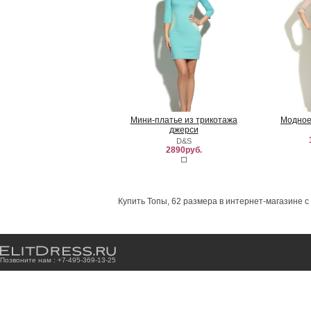
Мини-платье из трикотажа
Модное
джерси
D&S
2890руб.
Купить Топы, 62 размера в интернет-магазине с
Позвоните нам : +7
-4
9
5
-3
6
9
-1
3
-2
5