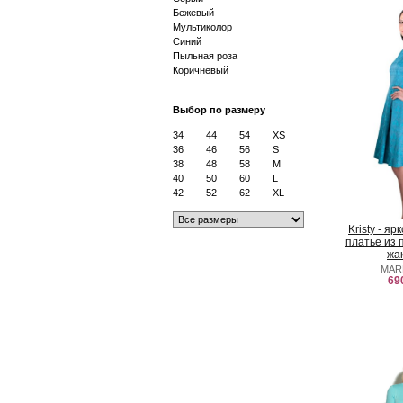
Бежевый
Мультиколор
Синий
Пыльная роза
Коричневый
Выбор по размеру
34
44
54
XS
36
46
56
S
38
48
58
M
40
50
60
L
42
52
62
XL
Kristy - я
платье из 
жа
MAR
69