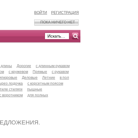
ВОЙТИ
РЕГИСТРАЦИЯ
ПОКА НИЧЕГО НЕТ
 длины
Дорогие
с длинным рукавом
хом
с кружевом
Прямые
с рукавом
ипюровые
Деловые
Летние
в пол
ырез лодочка
с корсетным поясом
стиле стиляги
пышные
с воротником
для полных
РЕДЛОЖЕНИЯ.