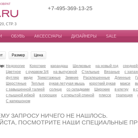
ОЗВРАТ
+7-495-369-13-25
, СТР. 3
И
ОБУВЬ
АКСЕССУАРЫ
ДИЗАЙНЕРЫ
SALE
ет
Размер
Цена
ор:
Недорогие
Короткие
карандаш
Шелковые
на новый год
средней
Цветное
с рукавом 3/4
на выпускной
Стильные
Вязаные
с запа
футляр
миди
Трикотажные
Зимние
Расклешенные
Длинные
Г
Шерстяные
Теплые
рукав летучая мышь
короткий рукав
макси
в
с завышенной талией
солнце
со складками
Широкие
в клетку
в 
с пышной юбкой
в горошек
с открытой спиной
плиссе
трапеция
С капюшоном
МУ ЗАПРОСУ НИЧЕГО НЕ НАШЛОСЬ.
ЙСТА, ПОСМОТРИТЕ НАШИ СПЕЦИАЛЬНЫЕ П