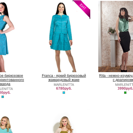
ркое бирюзовое
Franca - яркий бирюзовый
Rita - нежно-изумр
принтованного
жаккардовый жаке
с драпиров
ккарда
MARLENITTA
MARLENIT
6780руб.
3990руб.
LENITTA
00руб.