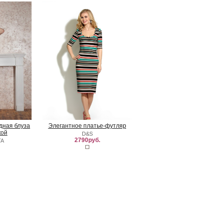
удная блуза
Элегантное платье-футляр
кой
D&S
2790руб.
TA