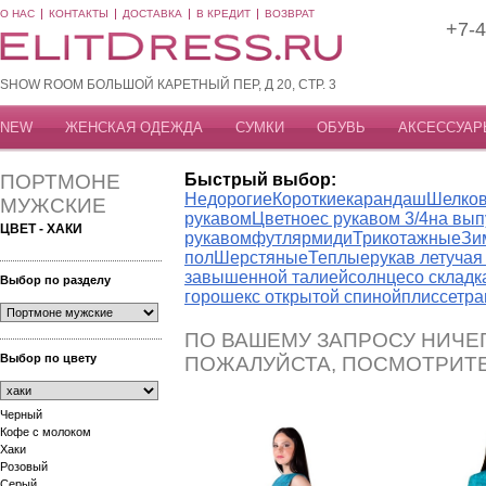
О НАС
КОНТАКТЫ
ДОСТАВКА
В КРЕДИТ
ВОЗВРАТ
+7-4
SHOW ROOM БОЛЬШОЙ КАРЕТНЫЙ ПЕР, Д 20, СТР. 3
NEW
ЖЕНСКАЯ ОДЕЖДА
СУМКИ
ОБУВЬ
АКСЕССУАР
ПОРТМОНЕ
Быстрый выбор:
Недорогие
Короткие
карандаш
Шелко
МУЖСКИЕ
рукавом
Цветное
с рукавом 3/4
на вып
ЦВЕТ - ХАКИ
рукавом
футляр
миди
Трикотажные
Зи
пол
Шерстяные
Теплые
рукав летуча
завышенной талией
солнце
со склад
Выбор по разделу
горошек
с открытой спиной
плиссе
тра
ПО ВАШЕМУ ЗАПРОСУ НИЧЕГ
Выбор по цвету
ПОЖАЛУЙСТА, ПОСМОТРИТ
Черный
Кофе с молоком
Хаки
Розовый
Серый