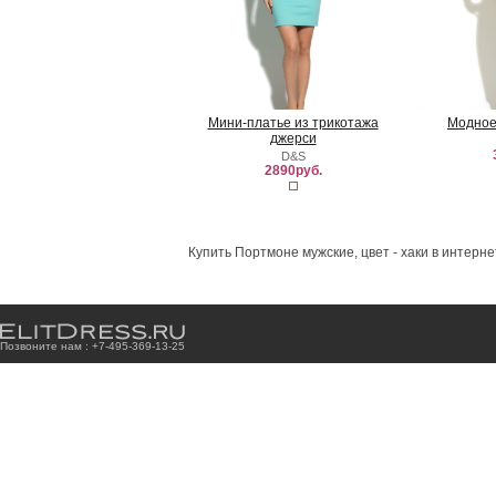
Мини-платье из трикотажа
Модное
джерси
D&S
2890руб.
Купить Портмоне мужские, цвет - хаки в интерн
Позвоните нам : +7
-4
9
5
-3
6
9
-1
3
-2
5