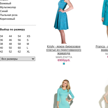
Бежевый
Мультиколор
Синий
Пыльная роза
Коричневый
Выбор по размеру
34
44
54
XS
36
46
56
S
38
48
58
M
Kristy - яркое бирюзовое
Franca -
40
50
60
L
платье из принтованного
жакк
42
52
62
XL
жаккарда
M
MARLENITTA
6900руб.