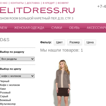
О НАС
КОНТАКТЫ
ДОСТАВКА
В КРЕДИТ
ВОЗВРАТ
+7-4
SHOW ROOM БОЛЬШОЙ КАРЕТНЫЙ ПЕР, Д 20, СТР. 3
NEW
ЖЕНСКАЯ ОДЕЖДА
СУМКИ
ОБУВЬ
АКСЕССУАР
D&S
Фильтр:
Цвет
Размер
Цена
Мы нашли товаров: 1
Выбор по разделу
Выбор по цвету
Черный
Кофе с молоком
Хаки
Розовый
Серый
Бежевый
Мультиколор