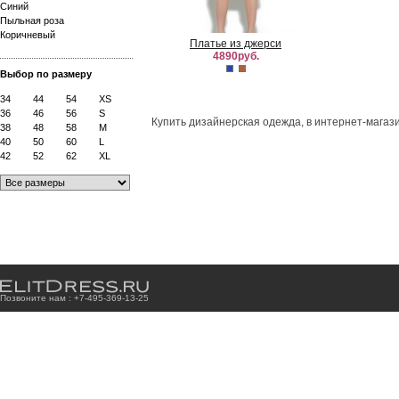
Синий
Пыльная роза
Коричневый
Платье из джерси
4890руб.
Выбор по размеру
34
44
54
XS
36
46
56
S
Купить дизайнерская одежда, в интернет-магази
38
48
58
M
40
50
60
L
42
52
62
XL
Позвоните нам : +7
-4
9
5
-3
6
9
-1
3
-2
5