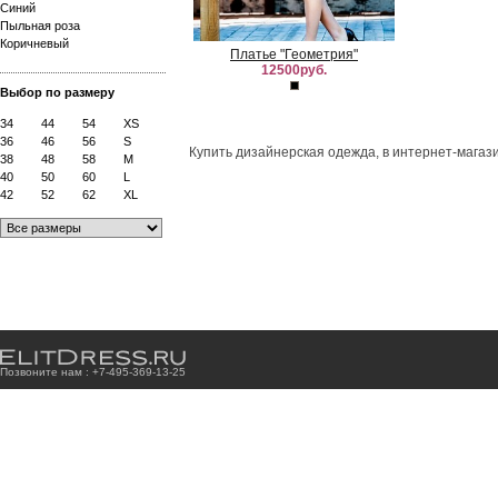
Синий
Пыльная роза
Коричневый
Платье "Геометрия"
12500руб.
Выбор по размеру
34
44
54
XS
36
46
56
S
Купить дизайнерская одежда, в интернет-магази
38
48
58
M
40
50
60
L
42
52
62
XL
Позвоните нам : +7
-4
9
5
-3
6
9
-1
3
-2
5