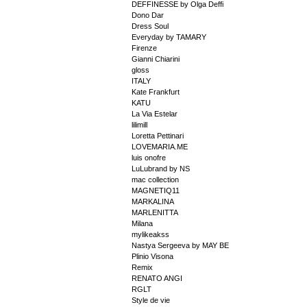
DEFFINESSE by Olga Deffi
Dono Dar
Dress Soul
Everyday by TAMARY
Firenze
Gianni Chiarini
gloss
ITALY
Kate Frankfurt
KATU
La Via Estelar
lilimill
Loretta Pettinari
LOVEMARIA.ME
luis onofre
LuLubrand by NS
mac collection
MAGNETIQ11
MARKALINA
MARLENITTA
Milana
mylikeakss
Nastya Sergeeva by MAY BE
Plinio Visona
Remix
RENATO ANGI
RGLT
Style de vie