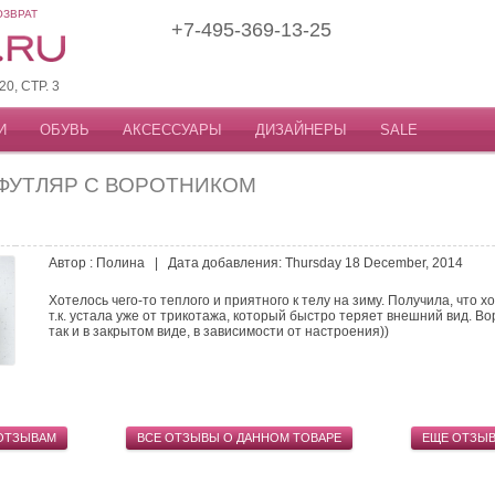
ОЗВРАТ
+7-495-369-13-25
, СТР. 3
И
ОБУВЬ
АКСЕССУАРЫ
ДИЗАЙНЕРЫ
SALE
ФУТЛЯР С ВОРОТНИКОМ
Автор : Полина | Дата добавления: Thursday 18 December, 2014
Хотелось чего-то теплого и приятного к телу на зиму. Получила, что х
т.к. устала уже от трикотажа, который быстро теряет внешний вид. Во
так и в закрытом виде, в зависимости от настроения))
 ОТЗЫВАМ
ВСЕ ОТЗЫВЫ О ДАННОМ ТОВАРЕ
ЕЩЕ ОТЗЫ