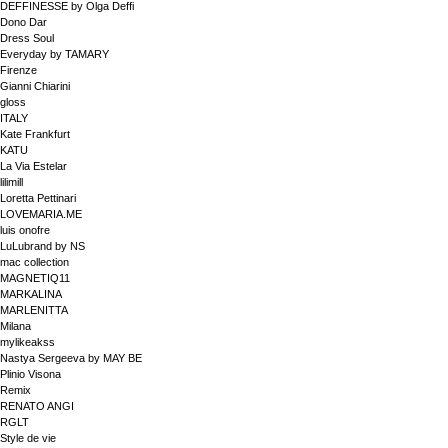
DEFFINESSE by Olga Deffi
Dono Dar
Dress Soul
Everyday by TAMARY
Firenze
Gianni Chiarini
gloss
ITALY
Kate Frankfurt
KATU
La Via Estelar
lilimill
Loretta Pettinari
LOVEMARIA.ME
luis onofre
LuLubrand by NS
mac collection
MAGNETIQ11
MARKALINA
MARLENITTA
Milana
mylikeakss
Nastya Sergeeva by MAY BE
Plinio Visona
Remix
RENATO ANGI
RGLT
Style de vie