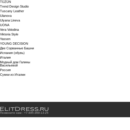
TÜZÜN
Trend Design Studio
Tuscany Leather
Ulanova
Ulyana Lineva
UONA
Vera Volodina
Viktoria Style
Yassen
YOUNG DECISION
Две Сорванные Башни
Испания (обувь)
Италия
Модный дом Галины
Васильевой
Россия
Сумки из Италии
Позвоните нам : +7
-4
9
5
-3
6
9
-1
3
-2
5