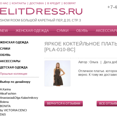
О НАС
КОНТАКТЫ
ДОСТАВКА
В КРЕДИТ
ВОЗВРАТ
+7-4
SHOW ROOM БОЛЬШОЙ КАРЕТНЫЙ ПЕР, Д 20, СТР. 3
NEW
ЖЕНСКАЯ ОДЕЖДА
СУМКИ
ОБУВЬ
АКСЕССУАР
ЖЕНСКАЯ ОДЕЖДА
ЯРКОЕ КОКТЕЙЛЬНОЕ ПЛАТЬ
[PLA-010-ВС]
СУМКИ
ОБУВЬ
АКСЕССУАРЫ
Автор : Ольга | Дата доб
ДЕТСКАЯ ОДЕЖДА
Отличное платье. которо
Прошлые коллекции
верно. К тому же достави
Выбор по дизайнеру
A.Karina
AlisaFashion
Anastasia&Olga Kalashnikovy
Bolena
ВЕРНУТСЯ К ОТЗЫВАМ
ВСЕ ОТЗЫВ
BONITA
by VICTORIA CENCI
D&S