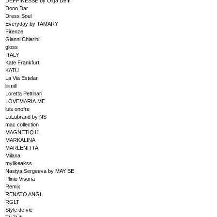
DEFFINESSE by Olga Deffi
Dono Dar
Dress Soul
Everyday by TAMARY
Firenze
Gianni Chiarini
gloss
ITALY
Kate Frankfurt
KATU
La Via Estelar
lilimill
Loretta Pettinari
LOVEMARIA.ME
luis onofre
LuLubrand by NS
mac collection
MAGNETIQ11
MARKALINA
MARLENITTA
Milana
mylikeakss
Nastya Sergeeva by MAY BE
Plinio Visona
Remix
RENATO ANGI
RGLT
Style de vie