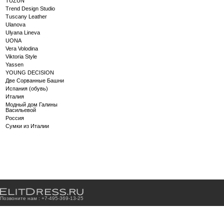
TÜZÜN
Trend Design Studio
Tuscany Leather
Ulanova
Ulyana Lineva
UONA
Vera Volodina
Viktoria Style
Yassen
YOUNG DECISION
Две Сорванные Башни
Испания (обувь)
Италия
Модный дом Галины
Васильевой
Россия
Сумки из Италии
Позвоните нам : +7
-4
9
5
-3
6
9
-1
3
-2
5