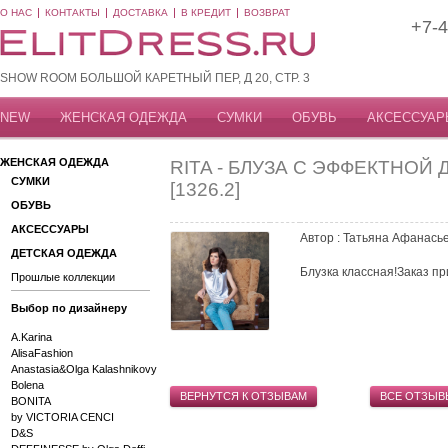
О НАС
КОНТАКТЫ
ДОСТАВКА
В КРЕДИТ
ВОЗВРАТ
+7-4
SHOW ROOM БОЛЬШОЙ КАРЕТНЫЙ ПЕР, Д 20, СТР. 3
NEW
ЖЕНСКАЯ ОДЕЖДА
СУМКИ
ОБУВЬ
АКСЕССУАР
ЖЕНСКАЯ ОДЕЖДА
RITA - БЛУЗА С ЭФФЕКТНО
СУМКИ
[1326.2]
ОБУВЬ
АКСЕССУАРЫ
Автор : Татьяна Афанась
ДЕТСКАЯ ОДЕЖДА
Блузка классная!Заказ п
Прошлые коллекции
Выбор по дизайнеру
A.Karina
AlisaFashion
Anastasia&Olga Kalashnikovy
Bolena
ВЕРНУТСЯ К ОТЗЫВАМ
ВСЕ ОТЗЫВ
BONITA
by VICTORIA CENCI
D&S