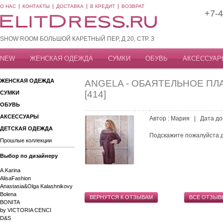
О НАС
КОНТАКТЫ
ДОСТАВКА
В КРЕДИТ
ВОЗВРАТ
+7-4
SHOW ROOM БОЛЬШОЙ КАРЕТНЫЙ ПЕР, Д 20, СТР. 3
NEW
ЖЕНСКАЯ ОДЕЖДА
СУМКИ
ОБУВЬ
АКСЕССУАР
ЖЕНСКАЯ ОДЕЖДА
ANGELA - ОБАЯТЕЛЬНОЕ П
[414]
СУМКИ
ОБУВЬ
АКСЕССУАРЫ
Автор : Мария | Дата доб
ДЕТСКАЯ ОДЕЖДА
Подскажите пожалуйста д
Прошлые коллекции
Выбор по дизайнеру
A.Karina
AlisaFashion
Anastasia&Olga Kalashnikovy
Bolena
ВЕРНУТСЯ К ОТЗЫВАМ
ВСЕ ОТЗЫВ
BONITA
by VICTORIA CENCI
D&S