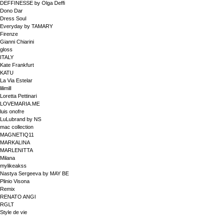
DEFFINESSE by Olga Deffi
Dono Dar
Dress Soul
Everyday by TAMARY
Firenze
Gianni Chiarini
gloss
ITALY
Kate Frankfurt
KATU
La Via Estelar
lilimill
Loretta Pettinari
LOVEMARIA.ME
luis onofre
LuLubrand by NS
mac collection
MAGNETIQ11
MARKALINA
MARLENITTA
Milana
mylikeakss
Nastya Sergeeva by MAY BE
Plinio Visona
Remix
RENATO ANGI
RGLT
Style de vie