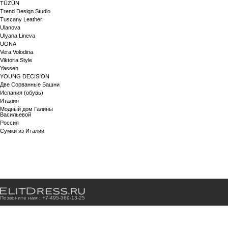
TÜZÜN
Trend Design Studio
Tuscany Leather
Ulanova
Ulyana Lineva
UONA
Vera Volodina
Viktoria Style
Yassen
YOUNG DECISION
Две Сорванные Башни
Испания (обувь)
Италия
Модный дом Галины
Васильевой
Россия
Сумки из Италии
Позвоните нам : +7
-4
9
5
-3
6
9
-1
3
-2
5