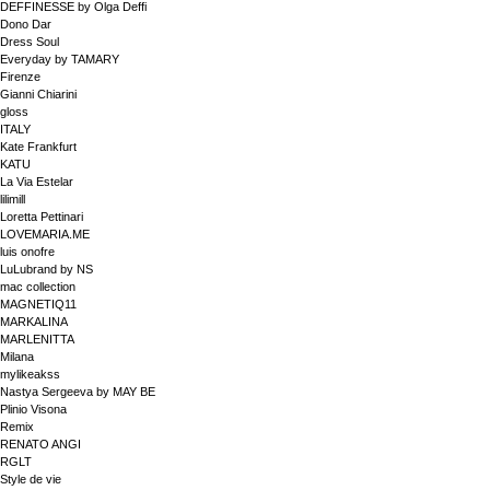
DEFFINESSE by Olga Deffi
Dono Dar
Dress Soul
Everyday by TAMARY
Firenze
Gianni Chiarini
gloss
ITALY
Kate Frankfurt
KATU
La Via Estelar
lilimill
Loretta Pettinari
LOVEMARIA.ME
luis onofre
LuLubrand by NS
mac collection
MAGNETIQ11
MARKALINA
MARLENITTA
Milana
mylikeakss
Nastya Sergeeva by MAY BE
Plinio Visona
Remix
RENATO ANGI
RGLT
Style de vie