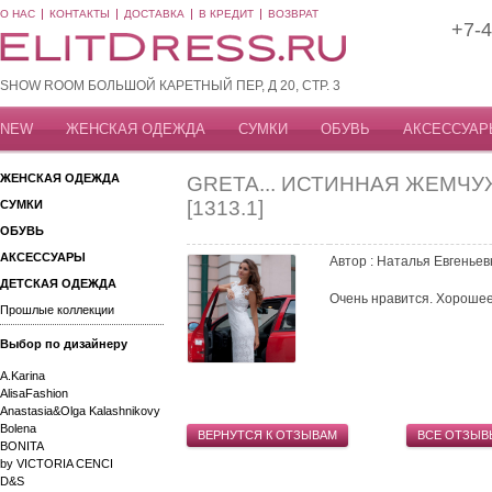
О НАС
КОНТАКТЫ
ДОСТАВКА
В КРЕДИТ
ВОЗВРАТ
+7-4
SHOW ROOM БОЛЬШОЙ КАРЕТНЫЙ ПЕР, Д 20, СТР. 3
NEW
ЖЕНСКАЯ ОДЕЖДА
СУМКИ
ОБУВЬ
АКСЕССУАР
ЖЕНСКАЯ ОДЕЖДА
GRETA... ИСТИННАЯ ЖЕМЧУ
[1313.1]
СУМКИ
ОБУВЬ
АКСЕССУАРЫ
Автор : Наталья Евгеньев
ДЕТСКАЯ ОДЕЖДА
Очень нравится. Хорошее 
Прошлые коллекции
Выбор по дизайнеру
A.Karina
AlisaFashion
Anastasia&Olga Kalashnikovy
Bolena
ВЕРНУТСЯ К ОТЗЫВАМ
ВСЕ ОТЗЫВ
BONITA
by VICTORIA CENCI
D&S