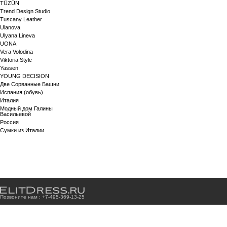
TÜZÜN
Trend Design Studio
Tuscany Leather
Ulanova
Ulyana Lineva
UONA
Vera Volodina
Viktoria Style
Yassen
YOUNG DECISION
Две Сорванные Башни
Испания (обувь)
Италия
Модный дом Галины
Васильевой
Россия
Сумки из Италии
Позвоните нам : +7
-4
9
5
-3
6
9
-1
3
-2
5