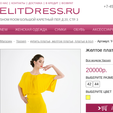
О НАС
КОНТАКТЫ
ДОСТАВКА
В КРЕДИТ
ВОЗВРАТ
+7-49
SHOW ROOM БОЛЬШОЙ КАРЕТНЫЙ ПЕР, Д 20, СТР. 3
NEW
ЖЕНСКАЯ ОДЕЖДА
СУМКИ
ОБУВЬ
АКСЕССУАР
Магазин
-
Yassen
-
купить платье, желтое платье, платье в пол
-
Артикул: 
Желтое плат
Все модели Yassen
20000р.
ВЫБЕРИТЕ РАЗМЕ
42
44
ВЫБЕРИТЕ ЦВЕТ