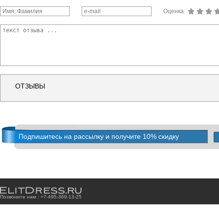
Оценка
ОТЗЫВЫ
Подпишитесь на рассылку и получите 10% скидку
Позвоните нам : +7
-4
9
5
-3
6
9
-1
3
-2
5