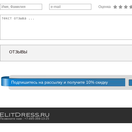
Оценка
ОТЗЫВЫ
Подпишитесь на рассылку и получите 10% скидку
Позвоните нам : +7
-4
9
5
-3
6
9
-1
3
-2
5