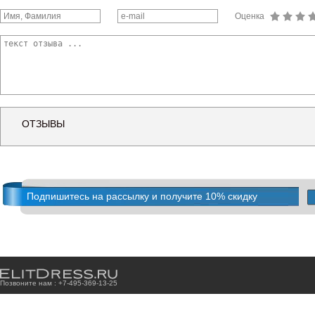
Оценка
ОТЗЫВЫ
Подпишитесь на рассылку и получите 10% скидку
Позвоните нам : +7
-4
9
5
-3
6
9
-1
3
-2
5