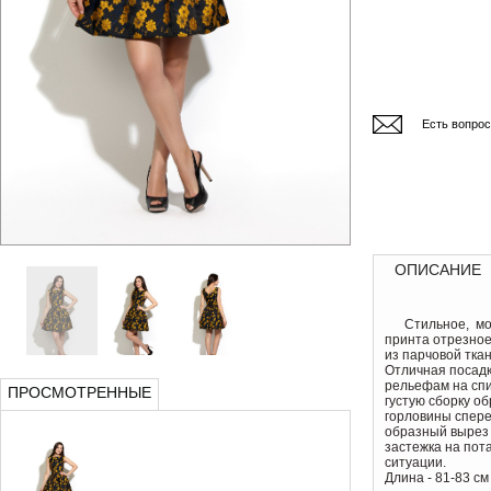
Есть вопро
ОПИСАНИЕ
Стильное, мод
принта отрезное
из парчовой тка
Отличная посадк
рельефам на спи
ПРОСМОТРЕННЫЕ
густую сборку о
горловины сперед
образный вырез 
застежка на пот
ситуации.
Длина - 81-83 см