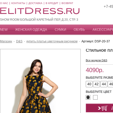
О НАС
КОНТАКТЫ
ДОСТАВКА
В КРЕДИТ
ВОЗВРАТ
+7-49
SHOW ROOM БОЛЬШОЙ КАРЕТНЫЙ ПЕР, Д 20, СТР. 3
NEW
ЖЕНСКАЯ ОДЕЖДА
СУМКИ
ОБУВЬ
АКСЕССУАР
Магазин
-
D&S
-
купить платье цветочным рисунком
-
Артикул: DSP-20-37
Стильное пл
Все модели D&S
4090р.
ВЫБЕРИТЕ РАЗМЕ
40
42
44
4
ВЫБЕРИТЕ ЦВЕТ