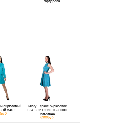
гардероба
кий бирюзовый
Kristy - яркое бирюзовое
вый жакет
платье из принтованного
0руб.
жаккарда
6900руб.