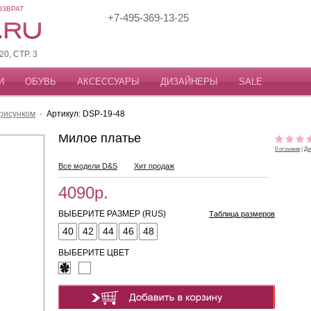
ОЗВРАТ
+7-495-369-13-25
, СТР. 3
И
ОБУВЬ
АКСЕССУАРЫ
ДИЗАЙНЕРЫ
SALE
 рисунком
-
Артикул: DSP-19-48
Милое платье
0 отзывов
|
До
Все модели D&S
Хит продаж
4090р.
ВЫБЕРИТЕ РАЗМЕР (RUS)
Таблица размеров
40
42
44
46
48
ВЫБЕРИТЕ ЦВЕТ