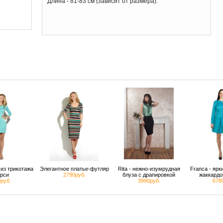
Длина - 81-83 см (зависит от размера).
из трикотажа
Элегантное платье-футляр
Rita - нежно-изумрудная
Franca - яр
рси
2790руб.
блуза с драпировкой
жаккардо
руб.
3990руб.
678