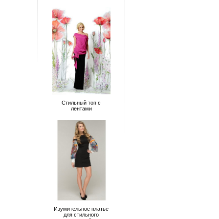
Стильный топ с
лентами
Изумительное платье
для стильного