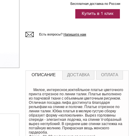
Бесплатная доставка по России
Есть вопросы?
Напишите нам
ОПИСАНИЕ
ДОСТАВКА
ОПЛАТА
Милое, интересное,коктейльное платье цветочного
принта отрезное по линии талии. Платье выполнено
из парчовой ткани с объемным цветочным рисунком.
Отличная посадка лифа достигнута благодаря
рельефам на спинке и полочке. Платье отрезное по
линии талии. Юбка платья в мелкую густую сборку
образует форму «колокольчик». Вырез горловины
спереди - элегантная лодочка, на спинке V-образный
вырез неглубокий. В среднем шве спинки застежка на
потайную молнию. Прекрасная вещь женского
гардероба.