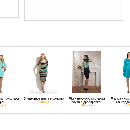
из трикотажа
Элегантное платье-футляр
Rita - нежно-изумрудная
Franca - яр
рси
2790руб.
блуза с драпировкой
жаккардо
руб.
3990руб.
678