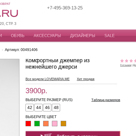
ОЗВРАТ
+7-495-369-13-25
, СТР. 3
И
ОБУВЬ
АКСЕССУАРЫ
ДИЗАЙНЕРЫ
SALE
-
Артикул: 00491406
Комфортный джемпер из
нежнейшего джерси
0 отзывов
|
До
Все модели LOVEMARIA.ME
Хит продаж
3900р.
ВЫБЕРИТЕ РАЗМЕР (RUS)
Таблица размеров
42
44
46
48
ВЫБЕРИТЕ ЦВЕТ