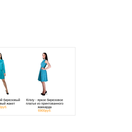
кий бирюзовый
Kristy - яркое бирюзовое
вый жакет
платье из принтованного
0руб.
жаккарда
6900руб.