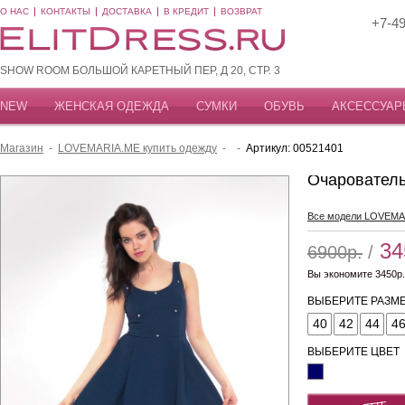
О НАС
КОНТАКТЫ
ДОСТАВКА
В КРЕДИТ
ВОЗВРАТ
+7-49
SHOW ROOM БОЛЬШОЙ КАРЕТНЫЙ ПЕР, Д 20, СТР. 3
NEW
ЖЕНСКАЯ ОДЕЖДА
СУМКИ
ОБУВЬ
АКСЕССУАР
Магазин
-
LOVEMARIA.ME купить одежду
-
-
Артикул: 00521401
Очарователь
Все модели LOVEMA
34
6900р.
/
Вы экономите 3450р.
ВЫБЕРИТЕ РАЗМЕ
40
42
44
4
ВЫБЕРИТЕ ЦВЕТ