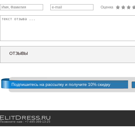
Оценка
ОТЗЫВЫ
Подпишитесь на рассылку и получите 10% скидку
Позвоните нам : +7
-4
9
5
-3
6
9
-1
3
-2
5