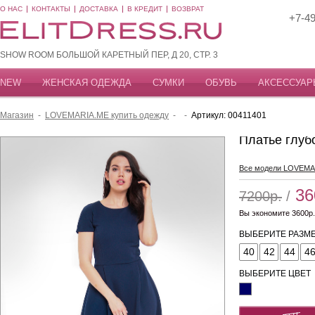
О НАС
КОНТАКТЫ
ДОСТАВКА
В КРЕДИТ
ВОЗВРАТ
+7-49
SHOW ROOM БОЛЬШОЙ КАРЕТНЫЙ ПЕР, Д 20, СТР. 3
NEW
ЖЕНСКАЯ ОДЕЖДА
СУМКИ
ОБУВЬ
АКСЕССУАР
Магазин
-
LOVEMARIA.ME купить одежду
-
-
Артикул: 00411401
Платье глубо
Все модели LOVEMA
36
7200р.
/
Вы экономите 3600р.
ВЫБЕРИТЕ РАЗМЕ
40
42
44
4
ВЫБЕРИТЕ ЦВЕТ