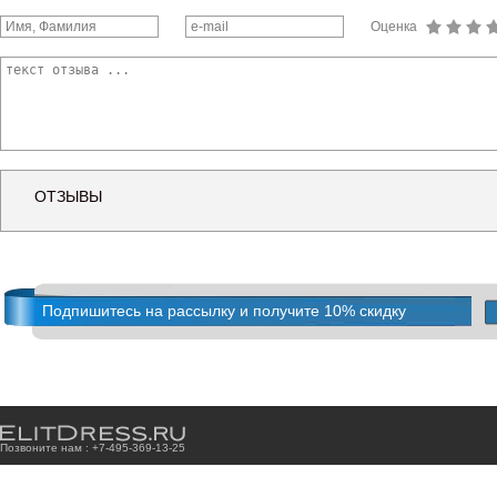
Оценка
ОТЗЫВЫ
Подпишитесь на рассылку и получите 10% скидку
Позвоните нам : +7
-4
9
5
-3
6
9
-1
3
-2
5