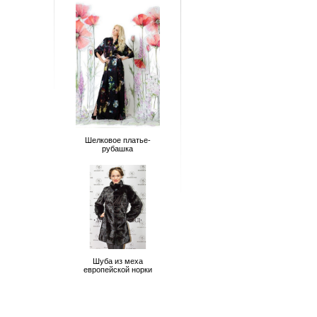
Шелковое платье-
рубашка
Шуба из меха
европейской норки