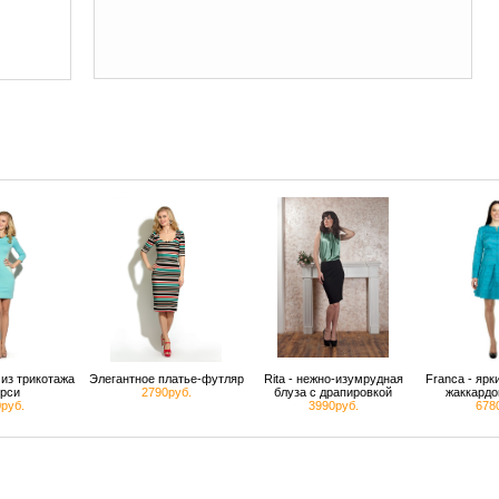
из трикотажа
Элегантное платье-футляр
Rita - нежно-изумрудная
Franca - яр
рси
2790руб.
блуза с драпировкой
жаккардо
руб.
3990руб.
678