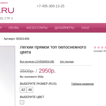
ОЗВРАТ
+7-495-369-13-25
, СТР. 3
И
ОБУВЬ
АКСЕССУАРЫ
ДИЗАЙНЕРЫ
SALE
-
Артикул: 00301406
Легкий прямой топ белоснежного
цвета
0 отзывов
|
До
Все модели LOVEMARIA.ME
Хит продаж
2950р.
3500р.
/
Вы экономите 550р.
ВЫБЕРИТЕ РАЗМЕР (RUS)
Таблица размеров
42
46
ВЫБЕРИТЕ ЦВЕТ