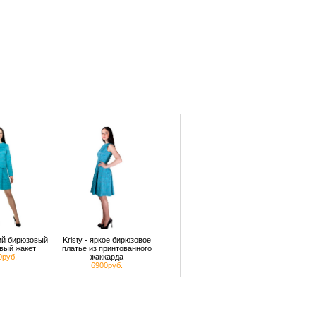
кий бирюзовый
Kristy - яркое бирюзовое
вый жакет
платье из принтованного
0руб.
жаккарда
6900руб.