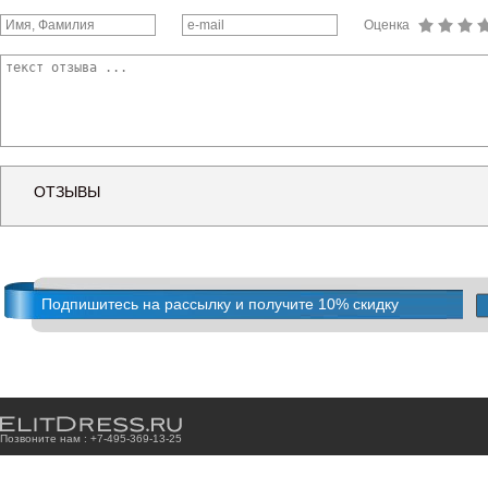
Оценка
ОТЗЫВЫ
Подпишитесь на рассылку и получите 10% скидку
Позвоните нам : +7
-4
9
5
-3
6
9
-1
3
-2
5