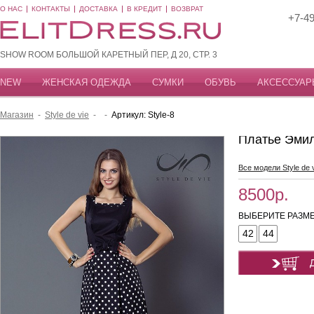
О НАС
КОНТАКТЫ
ДОСТАВКА
В КРЕДИТ
ВОЗВРАТ
+7-49
SHOW ROOM БОЛЬШОЙ КАРЕТНЫЙ ПЕР, Д 20, СТР. 3
NEW
ЖЕНСКАЯ ОДЕЖДА
СУМКИ
ОБУВЬ
АКСЕССУАР
Магазин
-
Style de vie
-
-
Артикул: Style-8
Платье Эми
Все модели Style de 
8500р.
ВЫБЕРИТЕ РАЗМЕ
42
44