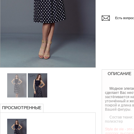
Есть вопро
ОПИСАНИЕ
Модное элега
сделает Вас нео
застёгивается н
утончённый и ж
покрой и длина 
ПРОСМОТРЕННЫЕ
Вашей фигуры.
Состав ткани:
полиэстер
Style de vie - э
дорогих, высоко