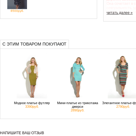
Она сочетает в с
сексуальность, у
8500руб.
всегда будете ч
читать далее »
привлекательно.
светские львицы
дамы обязательн
коллекциях от Styl
хочет иметь сво
Неустроева.
С ЭТИМ ТОВАРОМ ПОКУПАЮТ
Модное платье футляр
Мини-платье из трикотажа
Элегантное платье-ф
3390руб.
джерси
2790руб.
2890руб.
НАПИШИТЕ ВАШ ОТЗЫВ