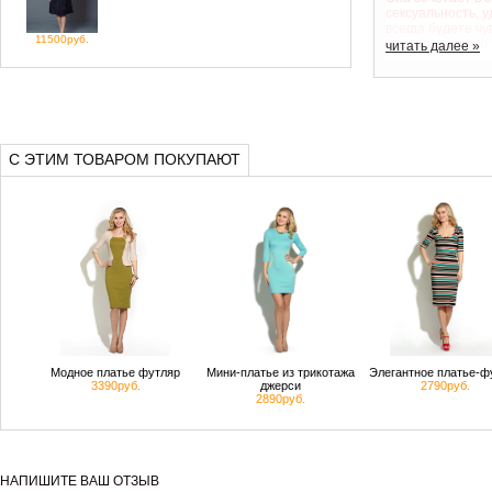
сексуальность, у
всегда будете ч
11500руб.
привлекательно.
читать далее »
светские львицы
дамы обязательн
коллекциях от Styl
хочет иметь сво
Неустроева.
С ЭТИМ ТОВАРОМ ПОКУПАЮТ
Модное платье футляр
Мини-платье из трикотажа
Элегантное платье-ф
3390руб.
джерси
2790руб.
2890руб.
НАПИШИТЕ ВАШ ОТЗЫВ