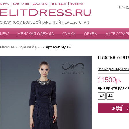
О НАС
КОНТАКТЫ
ДОСТАВКА
В КРЕДИТ
ВОЗВРАТ
+7-49
SHOW ROOM БОЛЬШОЙ КАРЕТНЫЙ ПЕР, Д 20, СТР. 3
NEW
ЖЕНСКАЯ ОДЕЖДА
СУМКИ
ОБУВЬ
АКСЕССУАР
Магазин
-
Style de vie
-
-
Артикул: Style-7
Платье Агат
Все модели Style de 
11500р.
ВЫБЕРИТЕ РАЗМЕ
42
44