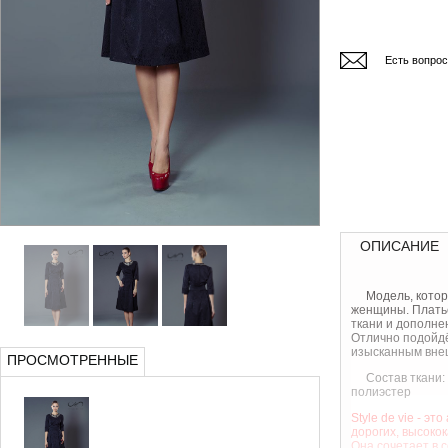
Есть вопро
ОПИСАНИЕ
Модель, котор
женщины. Плать
ткани и дополне
Отлично подойд
изысканным вне
ПРОСМОТРЕННЫЕ
Состав ткани:
полиэстер
Style de vie - э
дорогих, высоко
Она сочетает в с