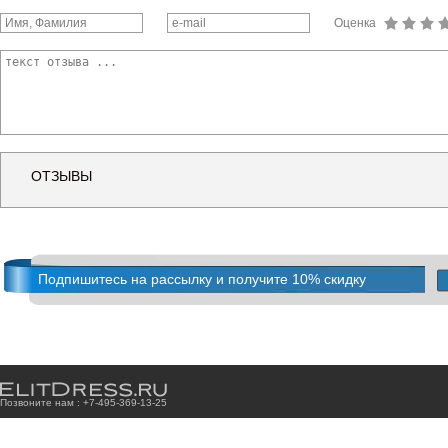
Оценка
ОТЗЫВЫ
Подпишитесь на рассылку и получите 10% скидку
Позвоните нам : +7
-4
9
5
-3
6
9
-1
3
-2
5