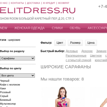
О НАС
КОНТАКТЫ
ДОСТАВКА
В КРЕДИТ
ВОЗВРАТ
+7-4
SHOW ROOM БОЛЬШОЙ КАРЕТНЫЙ ПЕР, Д 20, СТР. 3
NEW
ЖЕНСКАЯ ОДЕЖДА
СУМКИ
ОБУВЬ
АКСЕССУАР
тэги
- широкие
Фильтр:
Цвет
Размер
Цена
Быстрый выбор:
Деловые
Дорогие
Зимние
Выбор по разделу
Расклешенные
Цветное
с
с открытой спиной
короткий
ШИРОКИЕ САРАФАНЫ
Выбор по цвету
Мы нашли товаров: 8
Черный
Кофе с молоком
Хаки
Розовый
Серый
Бежевый
Мультиколор