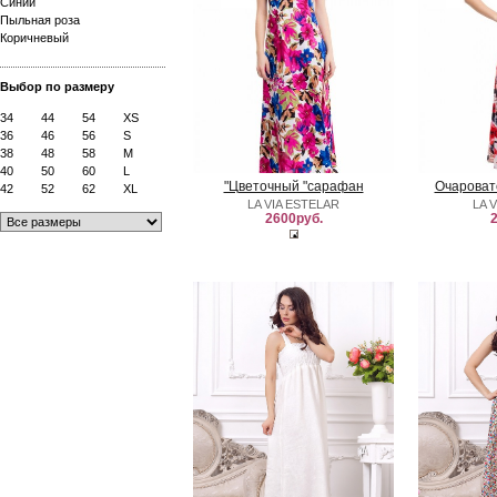
Синий
Пыльная роза
Коричневый
Выбор по размеру
34
44
54
XS
36
46
56
S
38
48
58
M
40
50
60
L
"Цветочный "сарафан
Очароват
42
52
62
XL
LA VIA ESTELAR
LA 
2600руб.
2