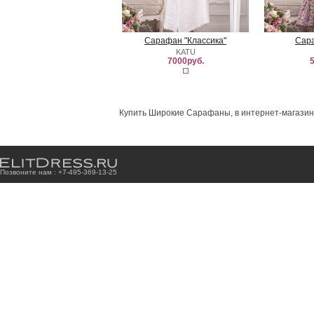
Сарафан "Классика"
Сара
KATU
7000руб.
5
Купить Широкие Сарафаны, в интернет-магазине
Позвоните нам : +7
-4
9
5
-3
6
9
-1
3
-2
5