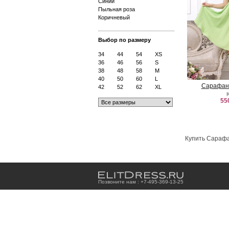
Синий
Пыльная роза
Коричневый
Выбор по размеру
34
44
54
XS
36
46
56
S
38
48
58
M
40
50
60
L
Сарафан
42
52
62
XL
55
Купить Сарафа
Позвоните нам : +7
-4
9
5
-3
6
9
-1
3
-2
5