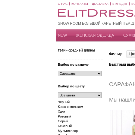
О НАС
КОНТАКТЫ
ДОСТАВКА
В КРЕДИТ
В
SHOW ROOM БОЛЬШОЙ КАРЕТНЫЙ ПЕР, Д 20
NEW
ЖЕНСКАЯ ОДЕЖДА
СУМК
тэги
- средней длины
Фильтр:
Цв
Быстрый выб
Выбор по разделу
САРАФА
Выбор по цвету
Мы нашли 
Черный
Кофе с молоком
Хаки
Розовый
Серый
Бежевый
Мультиколор