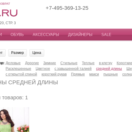
ОЗВРАТ
+7-495-369-13-25
, СТР. 3
И
ОБУВЬ
АКСЕССУАРЫ
ДИЗАЙНЕРЫ
SALE
ет
Размер
Цена
ор:
Деловые
Дорогие
Зимние
Стильные
Теплые
в клетку
Коротки
Расклешенные
Цветное
с завышенной талией
средней длины
Ши
с открытой спиной
короткий рукав
Прямые
макси
пышные
солн
НЫ СРЕДНЕЙ ДЛИНЫ
товаров: 1