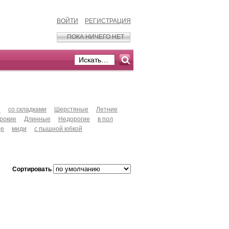
ВОЙТИ
РЕГИСТРАЦИЯ
ПОКА НИЧЕГО НЕТ
е
со складками
Шерстяные
Летние
рокие
Длинные
Недорогие
в пол
це
миди
с пышной юбкой
Сортировать