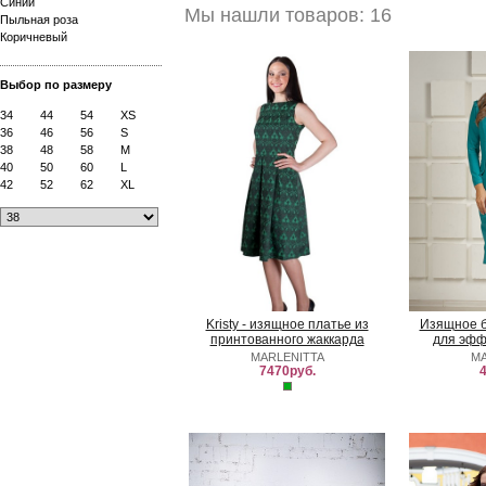
Синий
Мы нашли товаров: 16
Пыльная роза
Коричневый
Выбор по размеру
34
44
54
XS
36
46
56
S
38
48
58
M
40
50
60
L
42
52
62
XL
Kristy - изящное платье из
Изящное б
принтованного жаккарда
для эфф
MARLENITTA
MA
7470руб.
4