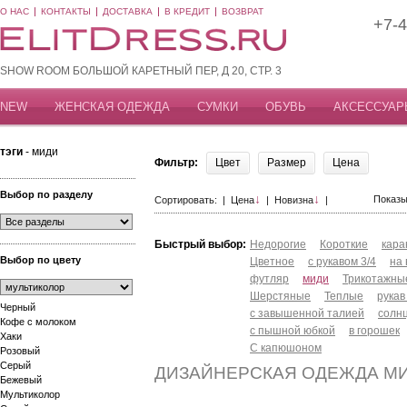
О НАС
КОНТАКТЫ
ДОСТАВКА
В КРЕДИТ
ВОЗВРАТ
+7-4
SHOW ROOM БОЛЬШОЙ КАРЕТНЫЙ ПЕР, Д 20, СТР. 3
NEW
ЖЕНСКАЯ ОДЕЖДА
СУМКИ
ОБУВЬ
АКСЕССУАР
тэги
- миди
Фильтр:
Цвет
Размер
Цена
Выбор по разделу
↓
↓
Показы
Сортировать: |
Цена
|
Новизна
|
Быстрый выбор:
Недорогие
Короткие
кар
Выбор по цвету
Цветное
с рукавом 3/4
на
футляр
миди
Трикотажны
Шерстяные
Теплые
рукав
Черный
с завышенной талией
солн
Кофе с молоком
с пышной юбкой
в горошек
Хаки
С капюшоном
Розовый
Серый
ДИЗАЙНЕРСКАЯ ОДЕЖДА М
Бежевый
Мультиколор