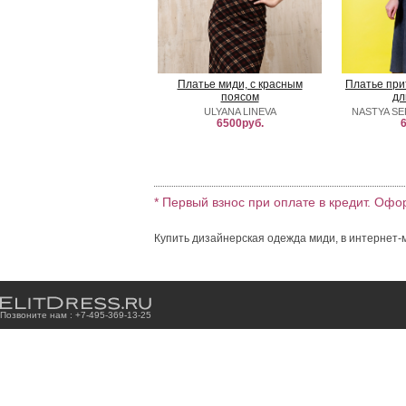
Платье миди, с красным
Платье при
поясом
дл
ULYANA LINEVA
NASTYA SE
6500руб.
6
* Первый взнос при оплате в кредит. Офо
Купить дизайнерская одежда миди, в интернет-
Позвоните нам : +7
-4
9
5
-3
6
9
-1
3
-2
5