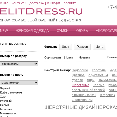
О НАС
КОНТАКТЫ
ДОСТАВКА
В КРЕДИТ
ВОЗВРАТ
+7-4
SHOW ROOM БОЛЬШОЙ КАРЕТНЫЙ ПЕР, Д 20, СТР. 3
NEW
ЖЕНСКАЯ ОДЕЖДА
СУМКИ
ОБУВЬ
АКСЕССУАР
тэги
- шерстяные
Фильтр:
Цвет
Размер
Цена
Выбор по разделу
↓
↓
Показы
Сортировать: |
Цена
|
Новизна
|
Быстрый выбор:
Недорогие
Короткие
кар
Выбор по цвету
Цветное
с рукавом 3/4
на
футляр
миди
Трикотажны
Шерстяные
Теплые
рукав
Черный
с завышенной талией
солн
Кофе с молоком
с пышной юбкой
в горошек
Хаки
С капюшоном
Розовый
Серый
ШЕРСТЯНЫЕ ДИЗАЙНЕРСКА
Бежевый
Мультиколор