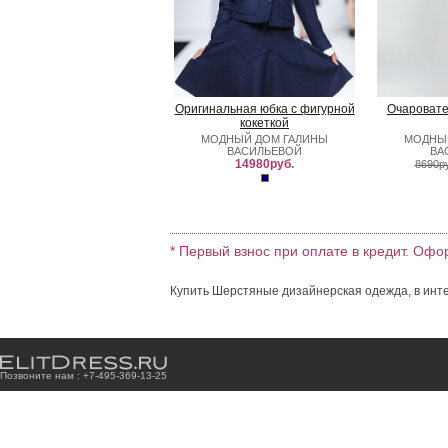
Оригинальная юбка с фигурной
Очаровате
кокеткой
МОДНЫЙ ДОМ ГАЛИНЫ
МОДНЫ
ВАСИЛЬЕВОЙ
ВА
14980руб.
8690р
* Первый взнос при оплате в кредит. Офо
Купить Шерстяные дизайнерская одежда, в инте
Позвоните нам : +7
-4
9
5
-3
6
9
-1
3
-2
5