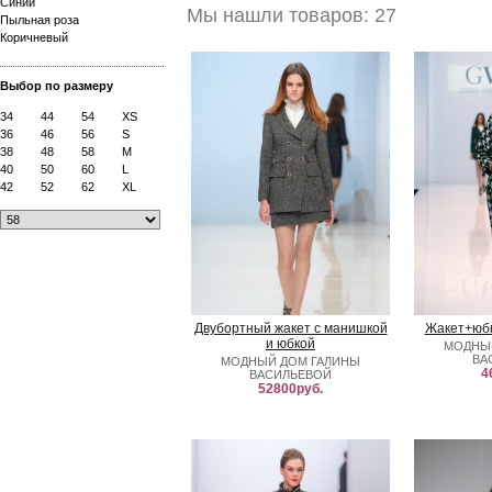
Синий
Мы нашли товаров: 27
Пыльная роза
Коричневый
Выбор по размеру
34
44
54
XS
36
46
56
S
38
48
58
M
40
50
60
L
42
52
62
XL
Двубортный жакет с манишкой
Жакет+юбк
и юбкой
МОДНЫ
ВА
МОДНЫЙ ДОМ ГАЛИНЫ
4
ВАСИЛЬЕВОЙ
52800руб.