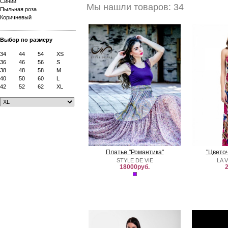
Синий
Мы нашли товаров: 34
Пыльная роза
Коричневый
Выбор по размеру
34
44
54
XS
36
46
56
S
38
48
58
M
40
50
60
L
42
52
62
XL
Платье "Романтика"
"Цвето
STYLE DE VIE
LA 
18000руб.
2