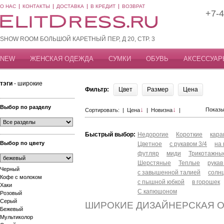
О НАС
КОНТАКТЫ
ДОСТАВКА
В КРЕДИТ
ВОЗВРАТ
+7-4
SHOW ROOM БОЛЬШОЙ КАРЕТНЫЙ ПЕР, Д 20, СТР. 3
NEW
ЖЕНСКАЯ ОДЕЖДА
СУМКИ
ОБУВЬ
АКСЕССУАР
тэги
- широкие
Фильтр:
Цвет
Размер
Цена
Выбор по разделу
↓
↓
Показы
Сортировать: |
Цена
|
Новизна
|
Быстрый выбор:
Недорогие
Короткие
кар
Выбор по цвету
Цветное
с рукавом 3/4
на
футляр
миди
Трикотажны
Шерстяные
Теплые
рукав
Черный
с завышенной талией
солн
Кофе с молоком
с пышной юбкой
в горошек
Хаки
С капюшоном
Розовый
Серый
ШИРОКИЕ ДИЗАЙНЕРСКАЯ 
Бежевый
Мультиколор