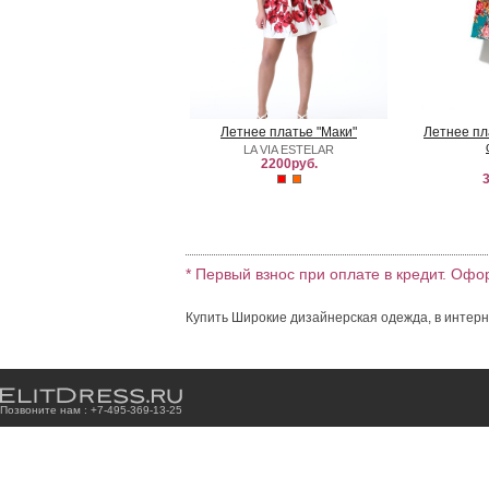
Летнее платье "Маки"
Летнее пл
LA VIA ESTELAR
2200руб.
3
* Первый взнос при оплате в кредит. Офо
Купить Широкие дизайнерская одежда, в интерн
Позвоните нам : +7
-4
9
5
-3
6
9
-1
3
-2
5