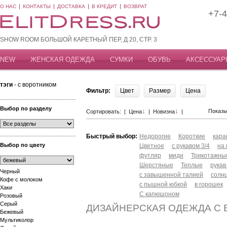
О НАС
КОНТАКТЫ
ДОСТАВКА
В КРЕДИТ
ВОЗВРАТ
+7-4
SHOW ROOM БОЛЬШОЙ КАРЕТНЫЙ ПЕР, Д 20, СТР. 3
NEW
ЖЕНСКАЯ ОДЕЖДА
СУМКИ
ОБУВЬ
АКСЕССУАР
тэги
- с воротником
Фильтр:
Цвет
Размер
Цена
Выбор по разделу
↓
↓
Показы
Сортировать: |
Цена
|
Новизна
|
Быстрый выбор:
Недорогие
Короткие
кар
Выбор по цвету
Цветное
с рукавом 3/4
на
футляр
миди
Трикотажны
Шерстяные
Теплые
рукав
Черный
с завышенной талией
солн
Кофе с молоком
с пышной юбкой
в горошек
Хаки
С капюшоном
Розовый
Серый
ДИЗАЙНЕРСКАЯ ОДЕЖДА С
Бежевый
Мультиколор