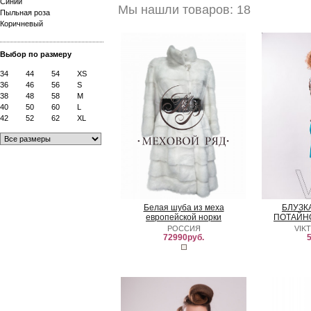
Синий
Мы нашли товаров: 18
Пыльная роза
Коричневый
Выбор по размеру
34
44
54
XS
36
46
56
S
38
48
58
M
40
50
60
L
42
52
62
XL
Белая шуба из меха
БЛУЗК
европейской норки
ПОТАЙН
РОССИЯ
VIK
72990руб.
5