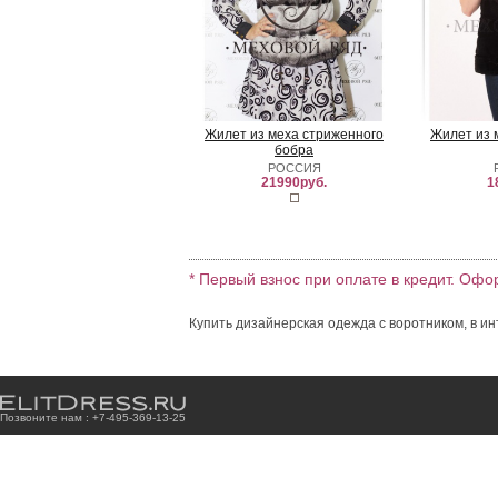
Жилет из меха стриженного
Жилет из 
бобра
РОССИЯ
21990руб.
1
* Первый взнос при оплате в кредит. Офо
Купить дизайнерская одежда с воротником, в ин
Позвоните нам : +7
-4
9
5
-3
6
9
-1
3
-2
5