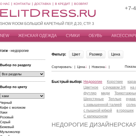
О НАС
КОНТАКТЫ
ДОСТАВКА
В КРЕДИТ
ВОЗВРАТ
+7-4
SHOW ROOM БОЛЬШОЙ КАРЕТНЫЙ ПЕР, Д 20, СТР. 3
NEW
ЖЕНСКАЯ ОДЕЖДА
СУМКИ
ОБУВЬ
АКСЕССУАР
тэги
- недорогие
Фильтр:
Цвет
Размер
Цена
Выбор по разделу
↓
↓
Показы
Сортировать: |
Цена
|
Новизна
|
Быстрый выбор:
Недорогие
Короткие
кар
Выбор по цвету
Цветное
с рукавом 3/4
на
футляр
миди
Трикотажны
Шерстяные
Теплые
рукав
Черный
с завышенной талией
солн
Кофе с молоком
с пышной юбкой
в горошек
Хаки
С капюшоном
Розовый
Серый
НЕДОРОГИЕ ДИЗАЙНЕРСКА
Бежевый
Мультиколор