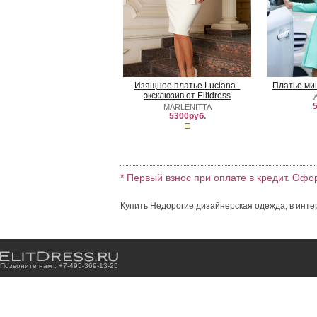
Изящное платье Luciana -
Платье ми
эксклюзив от Elitdress
5
MARLENITTA
5300руб.
* Первый взнос при оплате в кредит. Офо
Купить Недорогие дизайнерская одежда, в инте
Позвоните нам : +7
-4
9
5
-3
6
9
-1
3
-2
5