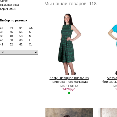
Синий
Мы нашли товаров: 118
Пыльная роза
Коричневый
Выбор по размеру
34
44
54
XS
36
46
56
S
38
48
58
M
40
50
60
L
42
52
62
XL
Kristy - изящное платье из
Alessi
принтованного жаккарда
бирюзовы
MARLENITTA
MA
7470руб.
5