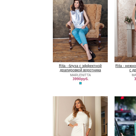
Rita - блуза с эффектной
Rita - нежн
драпировкой воротника
с д
MARLENITTA
MA
3990руб.
3