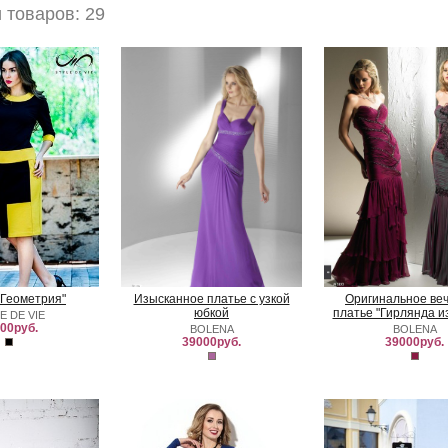
товаров: 29
"Геометрия"
Изысканное платье с узкой
Оригинальное ве
юбкой
платье "Гирлянда из
E DE VIE
00руб.
BOLENA
BOLENA
39000руб.
39000руб.