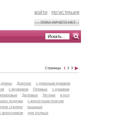
ВОЙТИ
РЕГИСТРАЦИЯ
ПОКА НИЧЕГО НЕТ
Страницы:
1
2
3
 длины
Дорогие
с длинным рукавом
хом
с кружевом
Прямые
с рукавом
ипюровые
Деловые
Летние
в пол
ырез лодочка
с корсетным поясом
стиле стиляги
пышные
с воротником
для полных