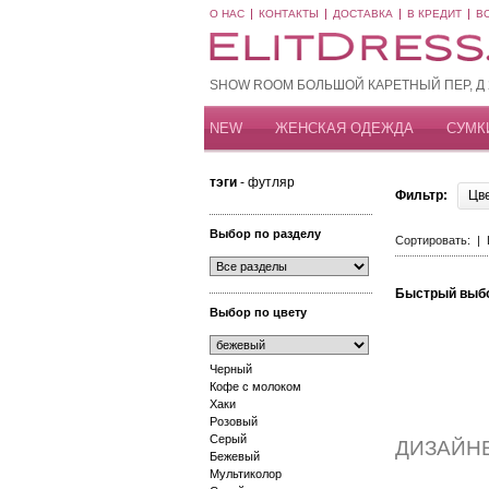
О НАС
КОНТАКТЫ
ДОСТАВКА
В КРЕДИТ
В
SHOW ROOM БОЛЬШОЙ КАРЕТНЫЙ ПЕР, Д 20
NEW
ЖЕНСКАЯ ОДЕЖДА
СУМК
тэги
- футляр
Фильтр:
Цв
Выбор по разделу
Сортировать: |
Быстрый выб
Выбор по цвету
Черный
Кофе с молоком
Хаки
Розовый
Серый
ДИЗАЙН
Бежевый
Мультиколор