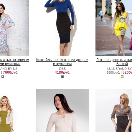
платье по плечам
Коктейльное платье из джерси
Летнее яркое платье
ми рукавами
с кружевом
баской
AND BY NS
D&S
LULUBRAND BY
7600руб.
4180руб.
5200р
.
|
6500руб.
|