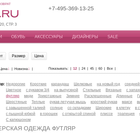
ОЗВРАТ
+7-495-369-13-25
, СТР. 3
И
ОБУВЬ
АКСЕССУАРЫ
ДИЗАЙНЕРЫ
SALE
ет
Размер
Цена
↓
↓
Показывать: |
12
|
24
|
45
|
60
|
Все
|
Цена
|
Новизна
|
ор:
Недорогие
Короткие
карандаш
Шелковые
на новый год
средней
Цветное
с рукавом 3/4
на выпускной
Стильные
Вязаные
с запа
футляр
миди
Трикотажные
Зимние
Расклешенные
Длинные
Г
Шерстяные
Теплые
рукав летучая мышь
короткий рукав
макси
в
с завышенной талией
солнце
со складками
Широкие
в клетку
в 
с пышной юбкой
в горошек
с открытой спиной
плиссе
трапеция
С капюшоном
ЕРСКАЯ ОДЕЖДА ФУТЛЯР