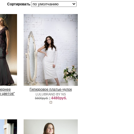
Сортировать
чернее
Гипюровое платье-чулок
 цветов"
LULUBRAND BY NS
4480руб.
5600руб.
|