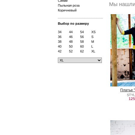
Синий
Мы нашли 
Пыльная роза
Коричневый
Выбор по размеру
34
44
54
XS
36
46
56
S
38
48
58
M
40
50
60
L
42
52
62
XL
Платье 
STYL
125