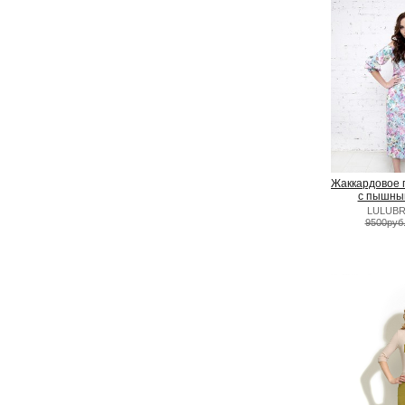
Жаккардовое 
с пышны
LULUBR
9500руб