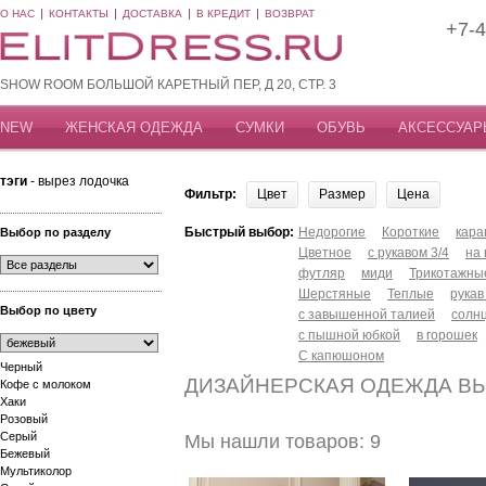
О НАС
КОНТАКТЫ
ДОСТАВКА
В КРЕДИТ
ВОЗВРАТ
+7-4
SHOW ROOM БОЛЬШОЙ КАРЕТНЫЙ ПЕР, Д 20, СТР. 3
NEW
ЖЕНСКАЯ ОДЕЖДА
СУМКИ
ОБУВЬ
АКСЕССУАР
тэги
- вырез лодочка
Фильтр:
Цвет
Размер
Цена
Быстрый выбор:
Недорогие
Короткие
кар
Выбор по разделу
Цветное
с рукавом 3/4
на
футляр
миди
Трикотажны
Шерстяные
Теплые
рукав
Выбор по цвету
с завышенной талией
солн
с пышной юбкой
в горошек
С капюшоном
Черный
ДИЗАЙНЕРСКАЯ ОДЕЖДА ВЫ
Кофе с молоком
Хаки
Розовый
Серый
Мы нашли товаров: 9
Бежевый
Мультиколор