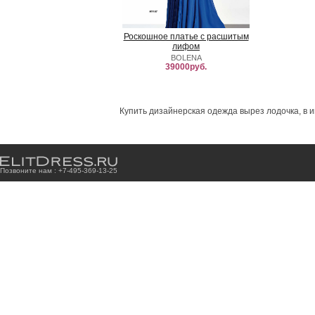
Роскошное платье с расшитым
лифом
BOLENA
39000руб.
Купить дизайнерская одежда вырез лодочка, в и
Позвоните нам : +7
-4
9
5
-3
6
9
-1
3
-2
5