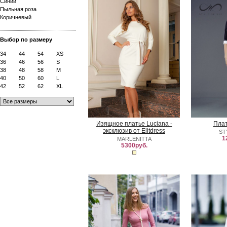
Синий
Пыльная роза
Коричневый
Выбор по размеру
34
44
54
XS
36
46
56
S
38
48
58
M
40
50
60
L
42
52
62
XL
Изящное платье Luciana -
Плат
эксклюзив от Elitdress
ST
1
MARLENITTA
5300руб.