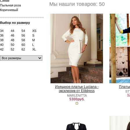
Синий
Мы нашли товаров: 50
Пыльная роза
Коричневый
Выбор по размеру
34
44
54
XS
36
46
56
S
38
48
58
M
40
50
60
L
42
52
62
XL
Изящное платье Luciana -
Плать
эксклюзив от Elitdress
ST
1
MARLENITTA
5300руб.