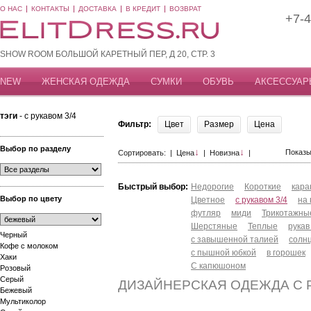
О НАС
КОНТАКТЫ
ДОСТАВКА
В КРЕДИТ
ВОЗВРАТ
+7-4
SHOW ROOM БОЛЬШОЙ КАРЕТНЫЙ ПЕР, Д 20, СТР. 3
NEW
ЖЕНСКАЯ ОДЕЖДА
СУМКИ
ОБУВЬ
АКСЕССУАР
тэги
- с рукавом 3/4
Фильтр:
Цвет
Размер
Цена
Выбор по разделу
↓
↓
Показы
Сортировать: |
Цена
|
Новизна
|
Быстрый выбор:
Недорогие
Короткие
кар
Выбор по цвету
Цветное
с рукавом 3/4
на
футляр
миди
Трикотажны
Шерстяные
Теплые
рукав
Черный
с завышенной талией
солн
Кофе с молоком
с пышной юбкой
в горошек
Хаки
С капюшоном
Розовый
Серый
ДИЗАЙНЕРСКАЯ ОДЕЖДА С Р
Бежевый
Мультиколор