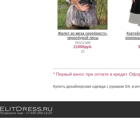
Жилет из меха серебристо-
Коктей
чернобурой лисы
оригина
РОССИЯ
21000руб.
5
* Первый взнос при оплате в кредит. Офо
Купить дизайнерская одежда с рукавом 3/4, в и
Позвоните нам : +7
-4
9
5
-3
6
9
-1
3
-2
5